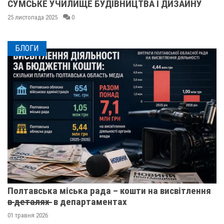
СУМСЬКЕ УЧИЛИЩЕ БУДІВНИЦТВА І ДИЗАЙНУ
25 листопада 2025
0
БЛОГИ
Полтавська міська рада – кошти на висвітлення
в̶ ̶д̶е̶т̶а̶л̶я̶х̶ ̶ в департаментах
01 травня 2026