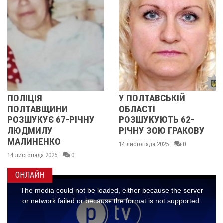
У ПОЛТАВСЬКІЙ
У ПОЛТАВСЬКІ
ОБЛАСТІ
ОБЛАСТІ
РІЧНУ
РОЗШУКУЮТЬ 62-
РОЗШУКУЮТЬ 
РІЧНУ ЗОЮ ГРАКОВУ
РІЧНУ ГАННУ
МЕРКОТАН
14 листопада 2025
0
0
13 листопада 2025
ОНЛАЙН