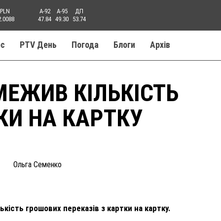
PLN
A-92
A-95
ДП
2.0088
47.84
49.30
53.74
ос
PTV День
Погода
Блоги
Aрхів
МЕЖИВ КІЛЬКІСТЬ
КИ НА КАРТКУ
Ольга Семенко
ькість грошових переказів з картки на картку.