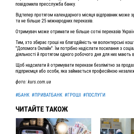
повідомила пресслужба банку.
Відтепер протягом календарного місяця відправник може зр
та не більше 25 міжнародних переказів.
Отримувач може отримати не більше сотні переказів Україн
Тим, хто збирає гроші на благодійність чи волонтерські кош
"Допомога Онлайн". Їм потрібно надіслати посилання з соц
діяльності й протягом одного робочого дня для них мають 
Щоб надсилати й отримувати перекази безлімітно за продаж
підприємця або особи, яка займається професійною незалеж
фото: kurs.com.ua
#БАНК
#ПРИВАТБАНК
#ГРОШІ
#ПОСЛУГИ
ЧИТАЙТЕ ТАКОЖ