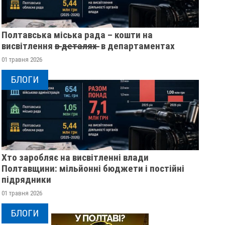
Полтавська міська рада – кошти на
висвітлення в̶ ̶д̶е̶т̶а̶л̶я̶х̶ ̶ в департаментах
01 травня 2026
БЛОГИ
Хто заробляє на висвітленні влади
Полтавщини: мільйонні бюджети і постійні
підрядники
01 травня 2026
БЛОГИ