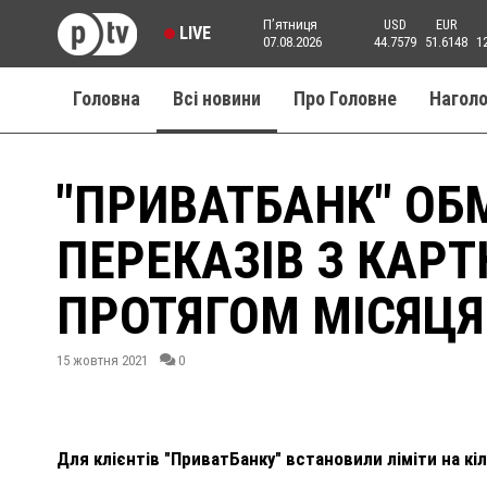
Пʼятниця
USD
EUR
LIVE
07.08.2026
44.7579
51.6148
1
Головна
Всі новини
Про Головне
Нагол
"ПРИВАТБАНК" ОБ
ПЕРЕКАЗІВ З КАРТ
ПРОТЯГОМ МІСЯЦЯ
15 жовтня 2021
0
Для клієнтів "ПриватБанку" встановили ліміти на кіл