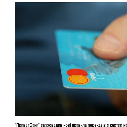
ПОЛІЦІЯ ПОЛТАВЩИНИ РОЗШУКУЄ 62-РІЧНУ
ЛЮДМИЛУ ТИМЧЕНКО
КОМ
26 листопада 2025
0
"ПриватБанк" запровадив нові правила переказів з картки на