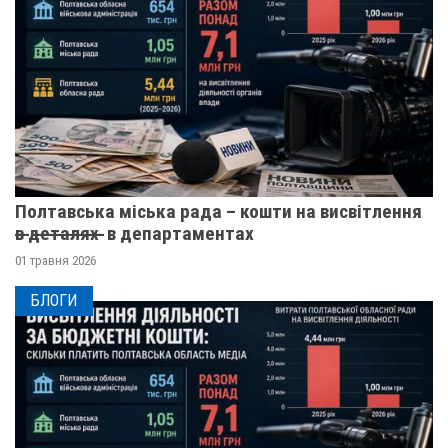
Полтавська міська рада – кошти на висвітлення
в̶ ̶д̶е̶т̶а̶л̶я̶х̶ ̶ в департаментах
01 травня 2026
БЛОГИ