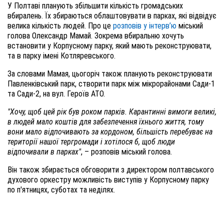
У Полтаві планують збільшити кількість громадських
вбиралень. Їх збираються облаштовувати в парках, які відвідує
велика кількість людей. Про це
розповів у інтерв’ю
міський
голова Олександр Мамай. Зокрема вбиральню хочуть
встановити у Корпусному парку, який мають реконструювати,
та в парку імені Котляревського.
За словами Мамая, цьогоріч також планують реконструювати
Павленківський парк, створити парк між мікрорайонами Сади-1
та Сади-2, на вул. Героїв АТО.
"Хочу, щоб цей рік був роком парків. Карантинні вимоги великі,
в людей мало коштів для забезпечення їхнього життя, тому
вони мало відпочивають за кордоном, більшість перебуває на
території нашої тергромади і хотілося б, щоб люди
відпочивали в парках"
, – розповів міський голова.
Він також збирається обговорити з директором полтавського
духового оркестру можливість виступів у Корпусному парку
по п'ятницях, суботах та неділях.