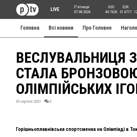
Пʼятниця
USD
EUR
LIVE
07.08.2026
44.7626
51.6717
1
Головна
Всі новини
Про Головне
Нагол
ВЕСЛУВАЛЬНИЦЯ 
СТАЛА БРОНЗОВО
ОЛІМПІЙСЬКИХ ІГО
05 серпня 2021
0
Горішньоплавнівська спортсменка на Олімпіаді в То