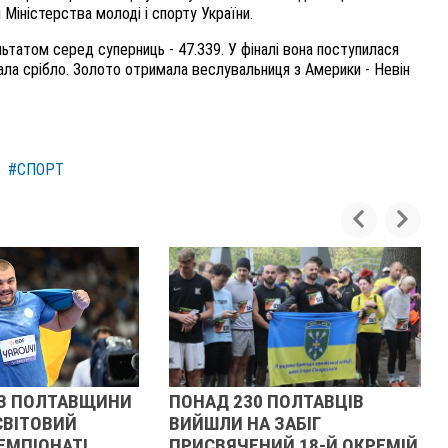
 Міністерства молоді і спорту України.
ьтатом серед суперниць - 47.339. У фіналі вона поступилася
ла срібло. Золото отримала веслувальниця з Америки - Невін
#СПОРТ
З ПОЛТАВЩИНИ
ПОНАД 230 ПОЛТАВЦІВ
СВІТОВИЙ
ВИЙШЛИ НА ЗАБІГ
ЕМПІОНАТІ
ПРИСВЯЧЕНИЙ 18-Й ОКРЕМІЙ