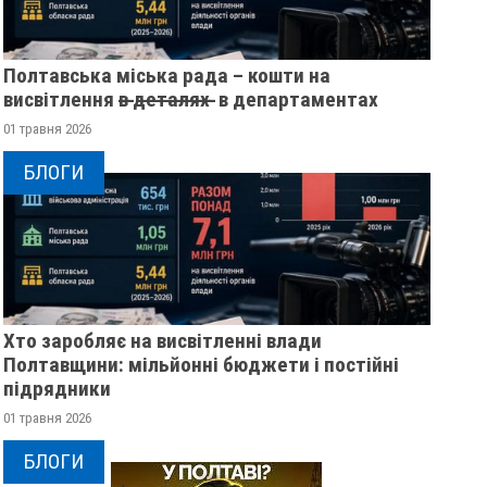
Полтавська міська рада – кошти на
висвітлення в̶ ̶д̶е̶т̶а̶л̶я̶х̶ ̶ в департаментах
01 травня 2026
БЛОГИ
Хто заробляє на висвітленні влади
Полтавщини: мільйонні бюджети і постійні
підрядники
01 травня 2026
ПОЛТАВСЬКИЙ БОКСЕР
СПОРТСМЕНКА ІЗ
ОЛЕКСАНДР ХИЖНЯК СТАВ
ПОЛТАВЩИНИ ЗДО
БЛОГИ
КРАЩИМ СПОРТСМЕНОМ
"СРІБЛО" У КАНОЕ-