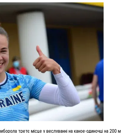
НУ
ВНАСЛІДОК ПОРАНЕНЬ, ОТРИМАНИХ НА ВІЙНІ
ПОМЕР ВОЇН ЮРІЙ ВОЙТИК
25 листопада 2025
0
иборола третє місце у веслуванні на каное-одиночці на 200 м