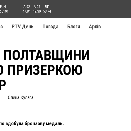
PLN
A-92
A-95
ДП
2.0191
47.84
49.30
53.74
ос
PTV День
Погода
Блоги
Aрхів
З ПОЛТАВЩИНИ
Ю ПРИЗЕРКОЮ
Р
Олена Кулага
кіо здобула бронзову медаль.