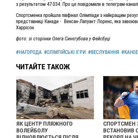
з результатом 47.034. Про це повідомили в телеграм-каналі
Спортсменка пройшла півфінал Олімпіади з найкращим резул
представниці Канади - Венсан-Лапуант Лоренс, яка завоюва
Харрісон.
фото: зі сторінки Олега Синєгубова у Фейсбуці
#НАГОРОДА
#ОЛІМПІЙСЬКІ ІГРИ
#ВЕСЛУВАННЯ
#КАНОЕ
ЧИТАЙТЕ ТАКОЖ
ЯК ЦЕНТР ПЛЯЖНОГО
СПОРТСМЕН 
ВОЛЕЙБОЛУ
ВСТАНОВИВ 
ВІДНОВЛЮЄТЬСЯ ПІСЛЯ
РЕКОРД НА Ч