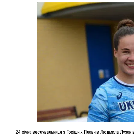
ПОЛІЦІЯ ПОЛТАВЩИНИ РОЗШУКУЄ 62-РІЧ
М
ЛЮДМИЛУ ТИМЧЕНКО
РЕНКОМ
26 листопада 2025
0
24-річна веслувальниця з Горішніх Плавнів Людмила Лузан в