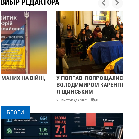
ВИБІР РЕДАКТОРА
У ПОЛТАВІ ПОПРОЩАЛИСЯ ІЗ ВІЙСЬКОВИМИ
ПІ
ВОЛОДИМИРОМ КАРЕНГІНИМ ТА ОЛЕГОМ
СУ
ЛІЩИНСЬКИМ
25 
25 листопада 2025
0
БЛОГИ