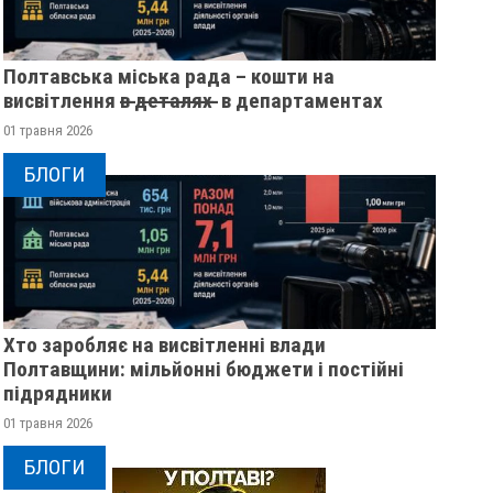
Полтавська міська рада – кошти на
висвітлення в̶ ̶д̶е̶т̶а̶л̶я̶х̶ ̶ в департаментах
01 травня 2026
БЛОГИ
Хто заробляє на висвітленні влади
Полтавщини: мільйонні бюджети і постійні
підрядники
01 травня 2026
БЛОГИ