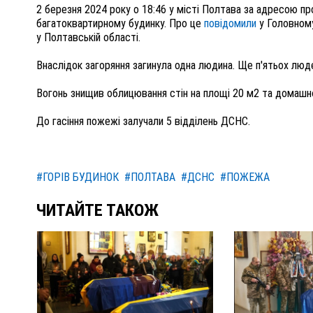
2 березня 2024 року о 18:46 у місті Полтава за адресою 
багатоквартирному будинку. Про це
повідомили
у Головному
у Полтавській області.
Внаслідок загоряння загинула одна людина. Ще п'ятьох люд
Вогонь знищив облицювання стін на площі 20 м2 та домашн
До гасіння пожежі залучали 5 відділень ДСНС.
#ГОРІВ БУДИНОК
#ПОЛТАВА
#ДСНС
#ПОЖЕЖА
ЧИТАЙТЕ ТАКОЖ