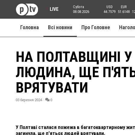
Субота
USD
EUR
LIVE
08.08.2026
44.7579
51.6148
1
Головна
Всі новини
Про Головне
Нагол
НА ПОЛТАВЩИНІ У
ЛЮДИНА, ЩЕ П'ЯТ
ВРЯТУВАТИ
03 березня 2024
0
У Полтаві сталася пожежа в багатоквартирному жит
загинула, ще п'ятьох людей врятували.