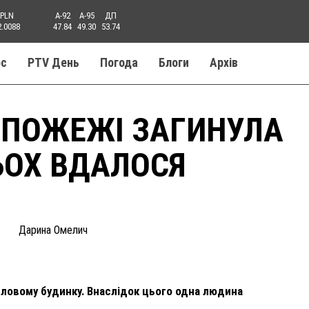
PLN
A-92
A-95
ДП
2.0088
47.84
49.30
53.74
ос
PTV День
Погода
Блоги
Aрхів
 ПОЖЕЖІ ЗАГИНУЛА
ЬОХ ВДАЛОСЯ
Дарина Омелич
ловому будинку. Внаслідок цього одна людина