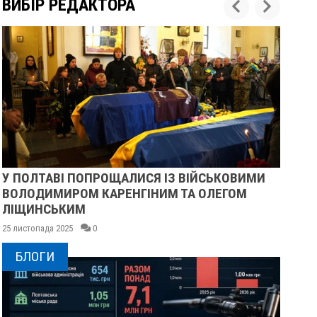
ВИБІР РЕДАКТОРА
У ПОЛТАВІ ПОПРОЩАЛИСЯ ІЗ ВІЙСЬКОВИМИ
ПІ
ВОЛОДИМИРОМ КАРЕНГІНИМ ТА ОЛЕГОМ
СУ
ЛІЩИНСЬКИМ
25 
25 листопада 2025
0
БЛОГИ