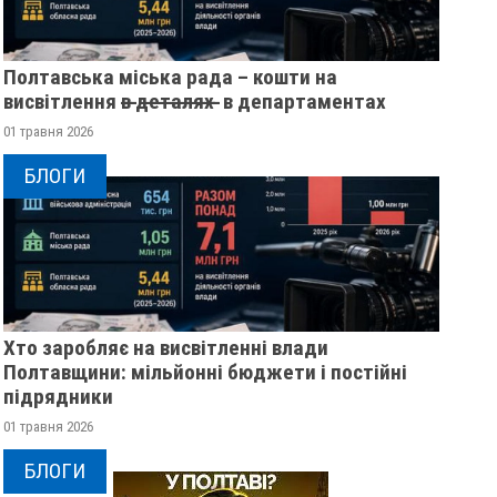
Полтавська міська рада – кошти на
висвітлення в̶ ̶д̶е̶т̶а̶л̶я̶х̶ ̶ в департаментах
01 травня 2026
БЛОГИ
Хто заробляє на висвітленні влади
Полтавщини: мільйонні бюджети і постійні
підрядники
01 травня 2026
БЛОГИ