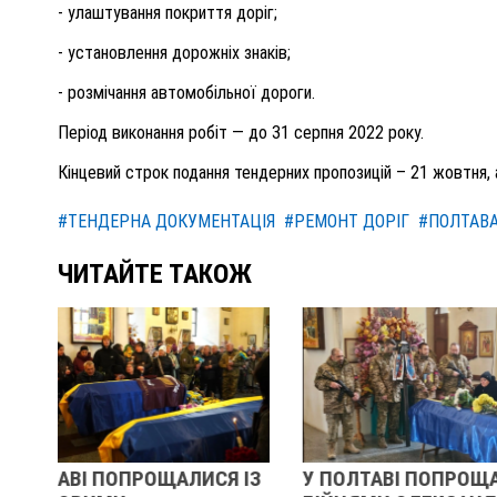
- улаштування покриття доріг;
- установлення дорожніх знаків;
- розмічання автомобільної дороги.
Період виконання робіт — до 31
серпня
202
2
року.
Кінцевий строк подання тендерних пропозицій –
21
жовтня
,
#ТЕНДЕРНА ДОКУМЕНТАЦІЯ
#РЕМОНТ ДОРІГ
#ПОЛТАВ
ЧИТАЙТЕ ТАКОЖ
 ІЗ
У ПОЛТАВІ ПОПРОЩАЛИСЯ ІЗ
РЕВОЛЮЦІЯ 