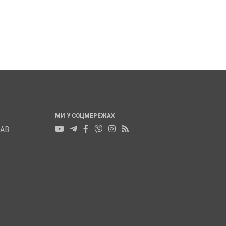
ВРУЧИЛИ ПЕРШІ
ТРОЛЕЙБУСІВ ЧЕ
ПОСВІДЧЕННЯ ОМБУДСМАНІВ
ВІДКЛЮЧЕННЯ СВ
20 листопада 2025
0
18 листопада 2025
0
МИ У СОЦМЕРЕЖАХ
ЛАВ