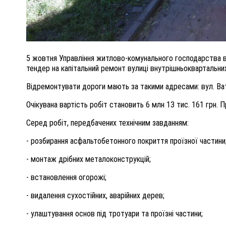
5 жовтня
Управління житлово-комунального господарства в
тендер
на
к
апітальний ремонт вулиці внутрішньоквартальни
Відремонтувати дороги мають за такими
адрес
ами
: вул. В
Очікувана вартість робіт становить
6
млн
13
тис. 161
грн.
П
Серед робіт, передбачених технічним завданням:
- розбирання асфальтобетонного покриття проїзної частини
-
монтаж дрібних металоконструкцій;
- встановлення огорожі;
- видалення сухостійних, аварійних дерев;
- улаштування основ під тротуари та проїзні частини;