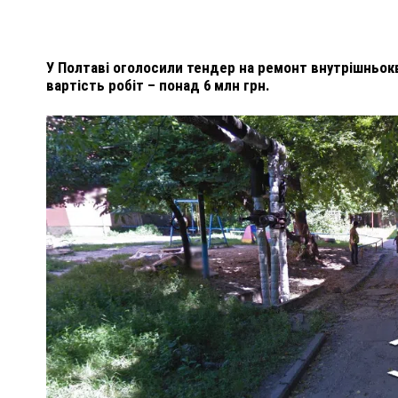
У Полтаві оголосили тендер на ремонт внутрішньокв
вартість робіт – понад 6 млн грн.
ПОЛІЦІЯ ПОЛТАВЩИНИ РОЗШУКУЄ 62-РІЧНУ
ЛЮДМИЛУ ТИМЧЕНКО
ОМ
26 листопада 2025
0