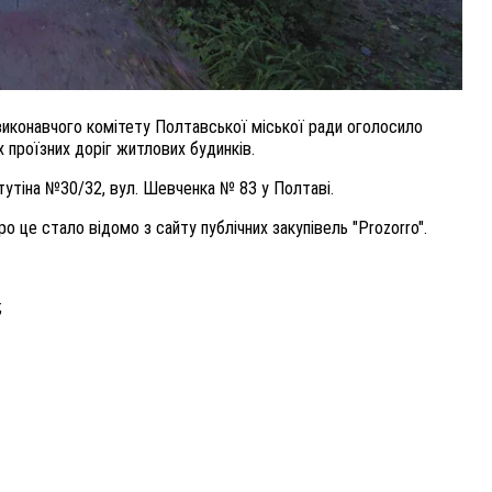
иконавчого комітету Полтавської міської ради
оголосило
х проїзних доріг житлов
их
будинк
ів.
атутіна №30/32, вул. Шевченка № 83 у
Полтаві.
ро це стало відомо з сайту публічних закупівель "Prozorro".
;