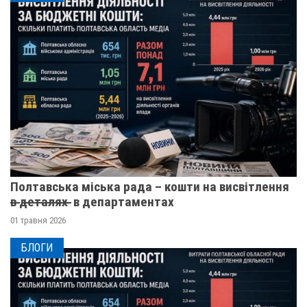
Полтавська міська рада – кошти на висвітлення
в̶ ̶д̶е̶т̶а̶л̶я̶х̶ ̶ в департаментах
01 травня 2026
БЛОГИ