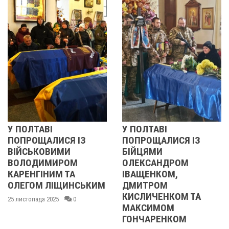
ЛТАВІ
У ПОЛТАВІ
РЕВО
ОЩАЛИСЯ ІЗ
ПОПРОЩАЛИСЯ ІЗ
2013
ЬКОВИМИ
БІЙЦЯМИ
УЧАС
ОДИМИРОМ
ОЛЕКСАНДРОМ
21 листо
НГІНИМ ТА
ІВАЩЕНКОМ,
ОМ ЛІЩИНСЬКИМ
ДМИТРОМ
КИСЛИЧЕНКОМ ТА
пада 2025
0
МАКСИМОМ
ГОНЧАРЕНКОМ