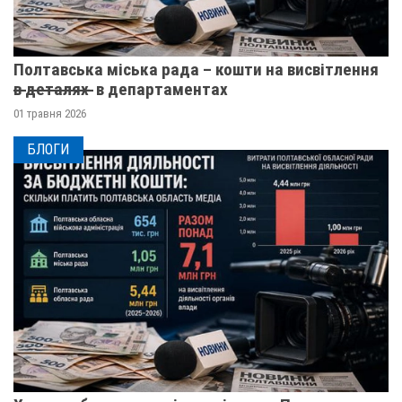
Полтавська міська рада – кошти на висвітлення
в̶ ̶д̶е̶т̶а̶л̶я̶х̶ ̶ в департаментах
01 травня 2026
БЛОГИ