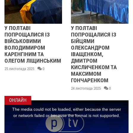
У ПОЛТАВІ
РЕВОЛЮЦІЯ ГІ
 ІЗ
ПОПРОЩАЛИСЯ ІЗ
2013 ОЧИМА
БІЙЦЯМИ
УЧАСНИЦІ
М
ОЛЕКСАНДРОМ
21 листопада 2025
А
ІВАЩЕНКОМ,
НСЬКИМ
ДМИТРОМ
КИСЛИЧЕНКОМ ТА
0
МАКСИМОМ
ГОНЧАРЕНКОМ
24 листопада 2025
0
ОНЛАЙН