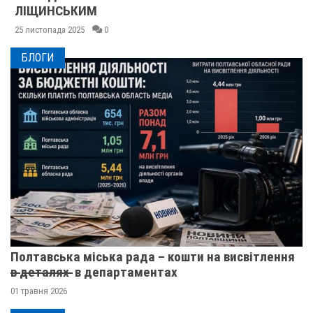
ЛІЩИНСЬКИМ
25 листопада 2025
0
БЛОГИ
Полтавська міська рада – кошти на висвітлення
в̶ ̶д̶е̶т̶а̶л̶я̶х̶ ̶ в департаментах
01 травня 2026