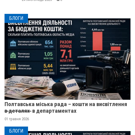
БЛОГИ
Полтавська міська рада – кошти на висвітлення
в̶ ̶д̶е̶т̶а̶л̶я̶х̶ ̶ в департаментах
01 травня 2026
БЛОГИ