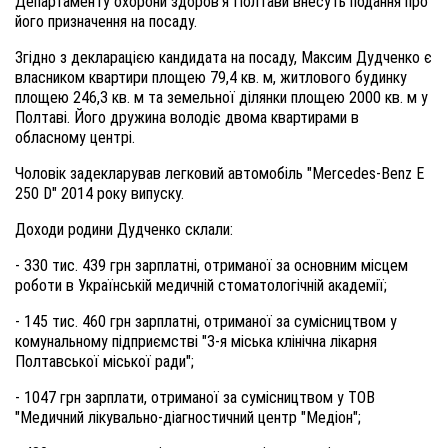
Департаменту охорони здоров’я Полтави внесуть подання про
його призначення на посаду.
Згідно з декларацією кандидата на посаду, Максим Дудченко є
власником квартири площею 79,4 кв. м, житлового будинку
площею 246,3 кв. м та земельної ділянки площею 2000 кв. м у
Полтаві. Його дружина володіє двома квартирами в
обласному центрі.
Чоловік задекларував легковий автомобіль "Mercedes-Benz E
250 D" 2014 року випуску.
Доходи родини Дудченко склали:
- 330 тис. 439 грн зарплатні, отриманої за основним місцем
роботи в Українській медичній стоматологічній академії;
- 145 тис. 460 грн зарплатні, отриманої за сумісництвом у
комунальному підприємстві "3-я міська клінічна лікарня
Полтавської міської ради";
- 1047 грн зарплати, отриманої за сумісництвом у ТОВ
"Медичний лікувально-діагностичний центр "Медіон";