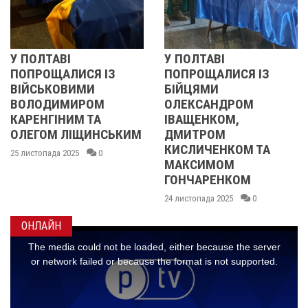
У ПОЛТАВІ
РЕВОЛЮЦІЯ ГІ
 ІЗ
ПОПРОЩАЛИСЯ ІЗ
2013 ОЧИМА
БІЙЦЯМИ
УЧАСНИЦІ
М
ОЛЕКСАНДРОМ
21 листопада 2025
А
ІВАЩЕНКОМ,
НСЬКИМ
ДМИТРОМ
КИСЛИЧЕНКОМ ТА
0
МАКСИМОМ
ГОНЧАРЕНКОМ
24 листопада 2025
0
ОНЛАЙН