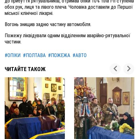
до прибуття рятувальників, отримав опіки 10% тіла І-II ступенів
обох рук, лиця та лівого плеча. Чоловіка доставили до Першої
міської клінічної лікарні.
Вогонь знищив задню частину автомобіля.
Пожежу ліквідували одним відділенням аварійно-рятувальної
частини.
#ОПІКИ
#ПОЛТАВА
#ПОЖЕЖА
#АВТО
ЧИТАЙТЕ ТАКОЖ