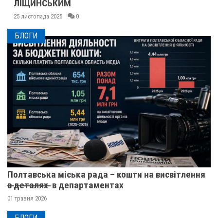
ЛІЩИНСЬКИМ
25 листопада 2025
0
БЛОГИ
Полтавська міська рада – кошти на висвітлення
в̶ ̶д̶е̶т̶а̶л̶я̶х̶ ̶ в департаментах
01 травня 2026
БЛОГИ