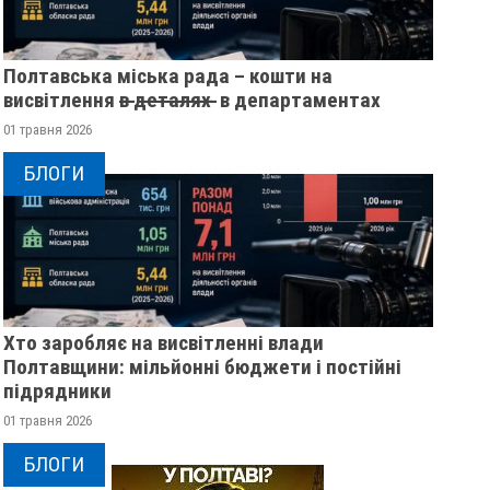
Полтавська міська рада – кошти на
висвітлення в̶ ̶д̶е̶т̶а̶л̶я̶х̶ ̶ в департаментах
01 травня 2026
БЛОГИ
Хто заробляє на висвітленні влади
Полтавщини: мільйонні бюджети і постійні
підрядники
01 травня 2026
БЛОГИ