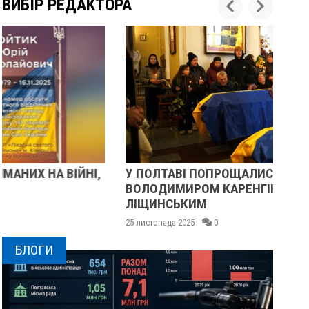
ВИБІР РЕДАКТОРА
У ПОЛТАВІ ПОПРОЩАЛИСЯ ІЗ ВІЙСЬКОВИМИ
ПІ
ВОЛОДИМИРОМ КАРЕНГІНИМ ТА ОЛЕГОМ
СУ
ЛІЩИНСЬКИМ
25 
25 листопада 2025
0
БЛОГИ