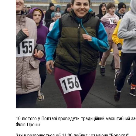
ПОЛІЦІЯ ПОЛТАВЩИНИ РОЗШУКУЄ 62-РІЧНУ
ЛЮДМИЛУ ТИМЧЕНКО
ОМ
26 листопада 2025
0
10 лютого у Полтаві проведуть традиційний масштабний заб
Філіп Пронін.
Захід розпочнеться об 11:00 поблизу стадіону "Ворскла".