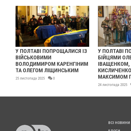
ВІ ПОПРОЩАЛИСЯ ІЗ
У ПОЛТАВІ ПОПРОЩАЛИСЯ ІЗ
ВИМИ
БІЙЦЯМИ ОЛЕКСАНДРОМ
ИРОМ КАРЕНГІНИМ
ІВАЩЕНКОМ, ДМИТРОМ
ОМ ЛІЩИНСЬКИМ
КИСЛИЧЕНКОМ ТА
МАКСИМОМ ГОНЧАРЕНКОМ
2025
0
24 листопада 2025
0
ВСІ НОВИНИ
БЛОГИ