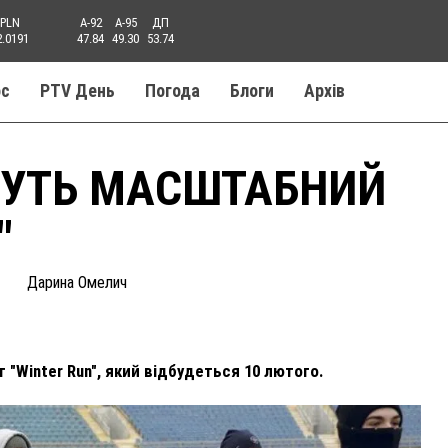
PLN
A-92
A-95
ДП
2.0191
47.84
49.30
53.74
ос
PTV День
Погода
Блоги
Aрхів
ДУТЬ МАСШТАБНИЙ
"
Дарина Омелич
"Winter Run", який відбудеться 10 лютого.