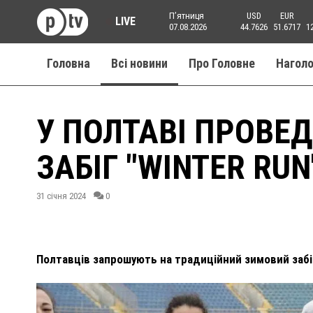
Пʼятниця
USD
EUR
LIVE
07.08.2026
44.7626
51.6717
1
Головна
Всі новини
Про Головне
Нагол
У ПОЛТАВІ ПРОВЕ
ЗАБІГ "WINTER RUN
31 січня 2024
0
Полтавців запрошують на традиційний зимовий забіг 