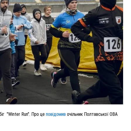
ВНАСЛІДОК ПОРАНЕНЬ, ОТРИМАНИХ НА ВІЙНІ,
ПОМЕР ВОЇН ЮРІЙ ВОЙТИК
25 листопада 2025
0
іг "Winter Run". Про це
повідомив
очільник Полтавської ОВА