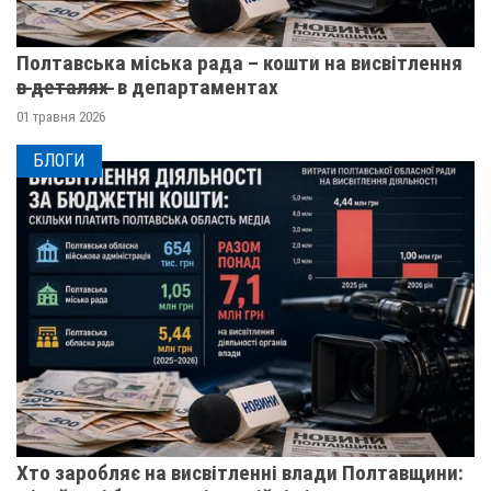
Полтавська міська рада – кошти на висвітлення
в̶ ̶д̶е̶т̶а̶л̶я̶х̶ ̶ в департаментах
01 травня 2026
БЛОГИ
Хто заробляє на висвітленні влади Полтавщини: