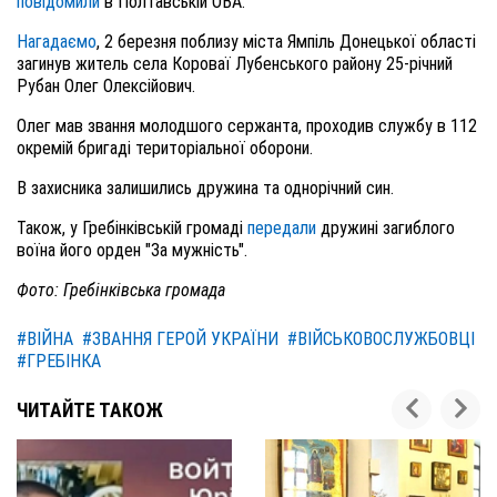
повідомили
в Полтавській ОВА.
Нагадаємо
, 2 березня поблизу міста Ямпіль Донецької області
загинув житель села Короваї Лубенського району 25-річний
Рубан Олег Олексійович.
Олег мав звання молодшого сержанта, проходив службу в 112
окремій бригаді територіальної оборони.
В захисника залишились дружина та однорічний син.
Також, у Гребінківській громаді
передали
дружині загиблого
воїна його орден "За мужність".
Фото: Гребінківська громада
#ВІЙНА
#ЗВАННЯ ГЕРОЙ УКРАЇНИ
#ВІЙСЬКОВОСЛУЖБОВЦІ
#ГРЕБІНКА
ЧИТАЙТЕ ТАКОЖ