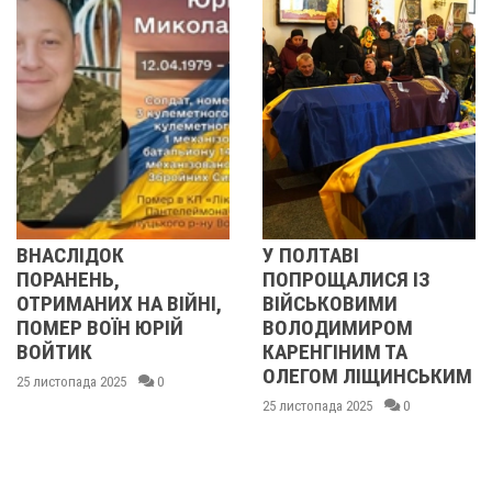
ОК
У ПОЛТАВІ
У ПОЛТАВ
Ь,
ПОПРОЩАЛИСЯ ІЗ
ПОПРОЩА
Х НА ВІЙНІ,
ВІЙСЬКОВИМИ
БІЙЦЯМИ
ЇН ЮРІЙ
ВОЛОДИМИРОМ
ОЛЕКСАН
КАРЕНГІНИМ ТА
ІВАЩЕНК
ОЛЕГОМ ЛІЩИНСЬКИМ
ДМИТРО
025
0
КИСЛИЧЕ
25 листопада 2025
0
МАКСИМ
ГОНЧАРЕ
24 листопада 2