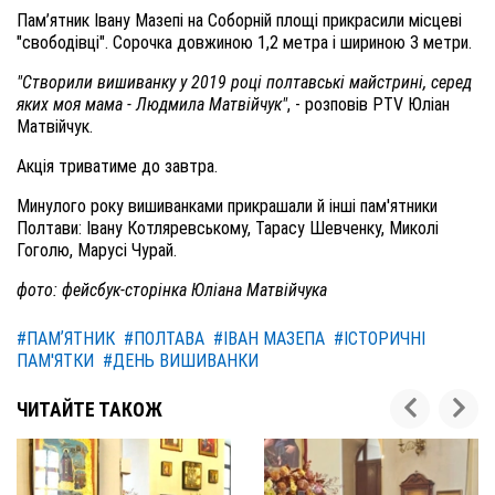
Пам’ятник Івану Мазепі на Соборній площі прикрасили місцеві
"свободівці". Сорочка довжиною 1,2 метра і шириною 3 метри.
"Створили вишиванку у 2019 році полтавські майстрині, серед
яких моя мама - Людмила Матвійчук"
, - розповів PTV Юліан
Матвійчук.
Акція триватиме до завтра.
Минулого року вишиванками прикрашали й інші пам'ятники
Полтави: Івану Котляревському, Тарасу Шевченку, Миколі
Гоголю, Марусі Чурай.
фото: фейсбук-сторінка Юліана Матвійчука
#ПАМʼЯТНИК
#ПОЛТАВА
#ІВАН МАЗЕПА
#ІСТОРИЧНІ
ПАМ'ЯТКИ
#ДЕНЬ ВИШИВАНКИ
ЧИТАЙТЕ ТАКОЖ