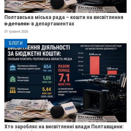
Полтавська міська рада – кошти на висвітлення
в̶ ̶д̶е̶т̶а̶л̶я̶х̶ ̶ в департаментах
01 травня 2026
БЛОГИ
Хто заробляє на висвітленні влади Полтавщини: