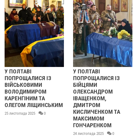
ТАВІ
У ПОЛТАВІ
РЕВОЛ
ЩАЛИСЯ ІЗ
ПОПРОЩАЛИСЯ ІЗ
2013 
ЬКОВИМИ
БІЙЦЯМИ
УЧАСН
ДИМИРОМ
ОЛЕКСАНДРОМ
21 листоп
ГІНИМ ТА
ІВАЩЕНКОМ,
ОМ ЛІЩИНСЬКИМ
ДМИТРОМ
КИСЛИЧЕНКОМ ТА
ада 2025
0
МАКСИМОМ
ГОНЧАРЕНКОМ
24 листопада 2025
0