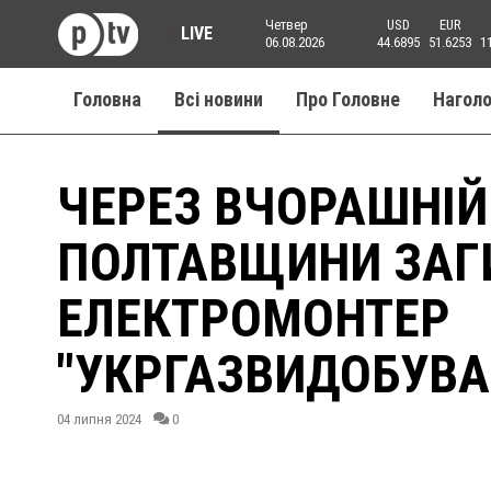
Четвер
USD
EUR
LIVE
06.08.2026
44.6895
51.6253
1
Головна
Всі новини
Про Головне
Нагол
ЧЕРЕЗ ВЧОРАШНІЙ
ПОЛТАВЩИНИ ЗАГ
ЕЛЕКТРОМОНТЕР
"УКРГАЗВИДОБУВА
04 липня 2024
0