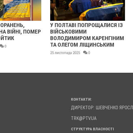
РАНЕНЬ,
У ПОЛТАВІ ПОПРОЩАЛИСЯ ІЗ
П
 ВІЙНІ, ПОМЕР
ВІЙСЬКОВИМИ
В
ЙТИК
ВОЛОДИМИРОМ КАРЕНГІНИМ
У
ТА ОЛЕГОМ ЛІЩИНСЬКИМ
Д
0
25 листопада 2025
0
2
КОНТАКТИ:
ДИРЕКТОР: ШЕВЧЕНКО ЯРОС
TRK@PTV.UA
СТРУКТУРА ВЛАСНОСТІ