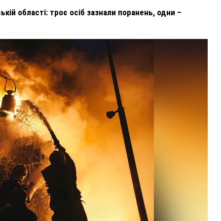
кій області: троє осіб зазнали поранень, одни –
ВНАСЛІДОК ПОРАНЕНЬ, ОТРИМАНИХ НА ВІЙНІ,
ПОМЕР ВОЇН ЮРІЙ ВОЙТИК
25 листопада 2025
0