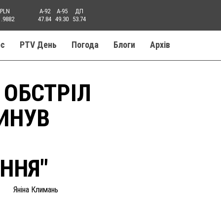
PLN
A-92
A-95
ДП
1.9882
47.84
49.30
53.74
ос
PTV День
Погода
Блоги
Aрхів
 ОБСТРІЛ
ИНУВ
ННЯ"
Яніна Климань