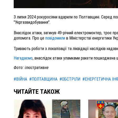
3 липня 2024 рокуросія
ни
вдарил
и
по Полтавщині. Серед по
"Укргазвидобування".
Внаслідок атаки, загинув 49-річний електромонтер, троє пр
допомога. Про це
повідомили
в Міністерстві енергетики Укр
Тривають роботи з локалізації та ліквідації наслідків надзв
Нагадаємо
, внаслідок атаки уламками ракети пошкоджена 
Фото: ілюстративне
#ВІЙНА
#ПОЛТАВЩИНА
#ОБСТРІЛИ
#ЕНЕРГЕТИЧНА ІН
ЧИТАЙТЕ ТАКОЖ