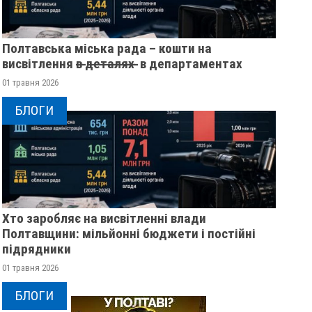
Полтавська міська рада – кошти на
висвітлення в̶ ̶д̶е̶т̶а̶л̶я̶х̶ ̶ в департаментах
01 травня 2026
БЛОГИ
Хто заробляє на висвітленні влади
Полтавщини: мільйонні бюджети і постійні
підрядники
01 травня 2026
БЛОГИ