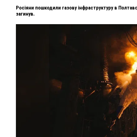
Росіяни пошкодили газову інфраструктуру в Полтавсь
загинув.
ПОЛІЦІЯ ПОЛТАВЩИНИ РОЗШУКУЄ 62-РІЧНУ
ЛЮДМИЛУ ТИМЧЕНКО
ОМ
26 листопада 2025
0