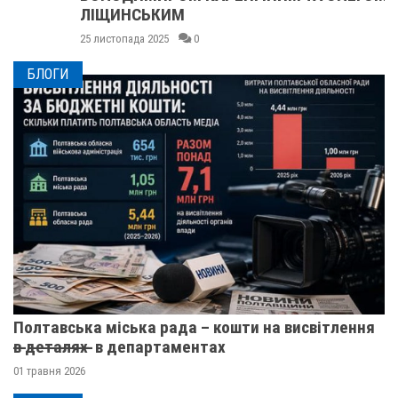
ЛІЩИНСЬКИМ
25 листопада 2025
0
БЛОГИ
Полтавська міська рада – кошти на висвітлення
в̶ ̶д̶е̶т̶а̶л̶я̶х̶ ̶ в департаментах
01 травня 2026