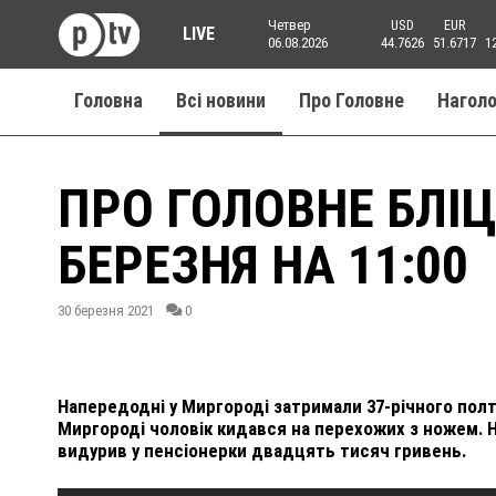
Четвер
USD
EUR
LIVE
06.08.2026
44.7626
51.6717
1
Головна
Всі новини
Про Головне
Нагол
ПРО ГОЛОВНЕ БЛІЦ
БЕРЕЗНЯ НА 11:00
30 березня 2021
0
Напередодні у Миргороді затримали 37-річного полта
Миргороді чоловік кидався на перехожих з ножем. 
видурив у пенсіонерки двадцять тисяч гривень.