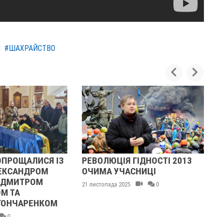
Я
#ШАХРАЙСТВО
ПРОЩАЛИСЯ ІЗ
РЕВОЛЮЦІЯ ГІДНОСТІ 2013
КСАНДРОМ
ОЧИМА УЧАСНИЦІ
ДМИТРОМ
21 листопада 2025
0
 ТА
ОНЧАРЕНКОМ
2
0