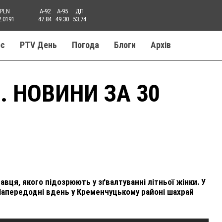
PLN
A-92
A-95
ДП
2.0191
47.84
49.30
53.74
ос
PTV День
Погода
Блоги
Aрхів
. НОВИНИ ЗА 30
вця, якого підозрюють у зґвалтуванні літньої жінки. У
Напередодні вдень у Кременчуцькому районі шахрай