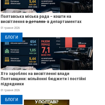
Полтавська міська рада – кошти на
висвітлення в̶ ̶д̶е̶т̶а̶л̶я̶х̶ ̶ в департаментах
01 травня 2026
БЛОГИ
Хто заробляє на висвітленні влади
ЖІНКА ШТОВХНУЛА
ПОЛТАВСЬКИМ ШКО
Полтавщини: мільйонні бюджети і постійні
ТЦКАШНИКА ПІД МАШИНУ -
ВРУЧИЛИ ПЕРШІ
підрядники
МАШИНА НАЇХАЛА ЙОМУ НА
ПОСВІДЧЕННЯ ОМБ
01 травня 2026
НОГУ
20 листопада 2025
0
БЛОГИ
1 листопада 2025
0