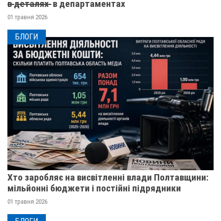
в̶ ̶д̶е̶т̶а̶л̶я̶х̶ ̶ в департаментах
01 травня 2026
БЛОГИ
Хто заробляє на висвітленні влади Полтавщини:
мільйонні бюджети і постійні підрядники
01 травня 2026