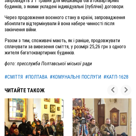
запровадять з 1 травня для мешканців багатоквартирних
будинків, з якими укладені індивідуальні (публічні) договори.
Через продовження воєнного стану в країні, запровадження
абонплати відтермінували й вона набере чинності після
закінчення війни.
Разом з тим, споживачі мають, як і раніше, продовжувати
сплачувати за вивезення сміття, у розмірі 25,26 грн з одного
жителя багатоквартирних будинків.
фото: пресслужба Полтавської міської ради
#СМІТТЯ
#ПОЛТАВА
#КОМУНАЛЬНІ ПОСЛУГИ
#КАТП-1628
ЧИТАЙТЕ ТАКОЖ