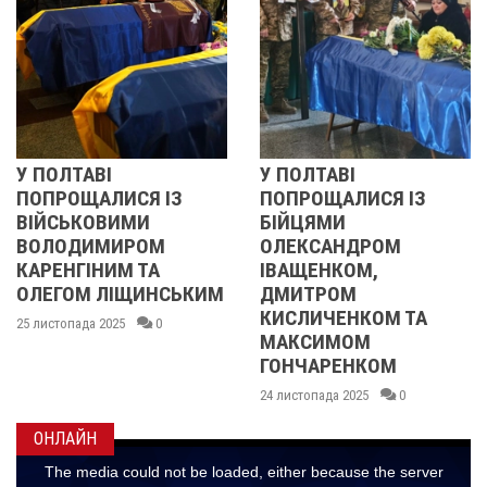
АВІ
У ПОЛТАВІ
РЕВОЛЮ
ЩАЛИСЯ ІЗ
ПОПРОЩАЛИСЯ ІЗ
2013 
КОВИМИ
БІЙЦЯМИ
УЧАСН
ИМИРОМ
ОЛЕКСАНДРОМ
21 листопа
ІНИМ ТА
ІВАЩЕНКОМ,
М ЛІЩИНСЬКИМ
ДМИТРОМ
КИСЛИЧЕНКОМ ТА
да 2025
0
МАКСИМОМ
ГОНЧАРЕНКОМ
24 листопада 2025
0
ОНЛАЙН