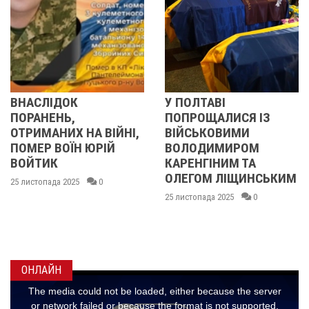
У ПОЛТАВІ
У ПОЛТАВІ
ПОПРОЩАЛИСЯ ІЗ
ПОПРОЩАЛИС
 ВІЙНІ,
ВІЙСЬКОВИМИ
БІЙЦЯМИ
ЮРІЙ
ВОЛОДИМИРОМ
ОЛЕКСАНДРО
КАРЕНГІНИМ ТА
ІВАЩЕНКОМ,
ОЛЕГОМ ЛІЩИНСЬКИМ
ДМИТРОМ
0
КИСЛИЧЕНКО
25 листопада 2025
0
МАКСИМОМ
ГОНЧАРЕНКО
24 листопада 2025
ОНЛАЙН