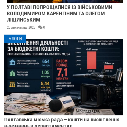
У ПОЛТАВІ ПОПРОЩАЛИСЯ ІЗ ВІЙСЬКОВИМИ
ВОЛОДИМИРОМ КАРЕНГІНИМ ТА ОЛЕГОМ
ЛІЩИНСЬКИМ
25 листопада 2025
0
БЛОГИ
Полтавська міська рада – кошти на висвітлення
в̶ ̶д̶е̶т̶а̶л̶я̶х̶ ̶ в департаментах