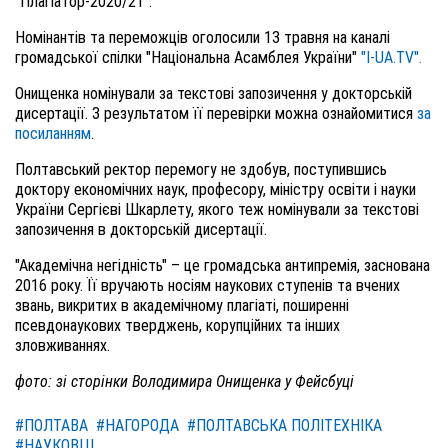
"Плагіатор-2020/21".
Номінантів та переможців оголосили 13 травня на каналі
громадської спілки "Національна Асамблея України"
"I-UA.TV".
Онищенка номінували за текстові запозичення у докторській
дисертації. З результатом її перевірки можна ознайомитися
за
посиланням
.
Полтавський ректор перемогу не здобув, поступившись
доктору економічних наук, професору, міністру освіти і науки
України Сергієві Шкарлету, якого теж номінували за текстові
запозичення в докторській дисертації.
"Академічна негідність" – це громадська антипремія, заснована
2016 року. Її вручають носіям наукових ступенів та вчених
звань, викритих в академічному плагіаті, поширенні
псевдонаукових тверджень, корупційних та інших
зловживаннях.
фото: зі сторінки Володимира Онищенка у Фейсбуці
#ПОЛТАВА
#НАГОРОДА
#ПОЛТАВСЬКА ПОЛІТЕХНІКА
#НАУКОВЦІ