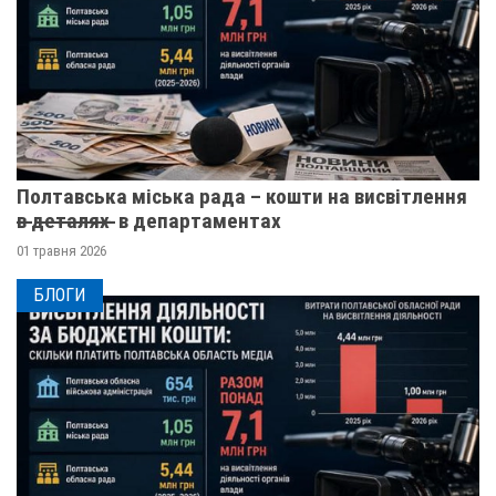
Полтавська міська рада – кошти на висвітлення
в̶ ̶д̶е̶т̶а̶л̶я̶х̶ ̶ в департаментах
01 травня 2026
БЛОГИ