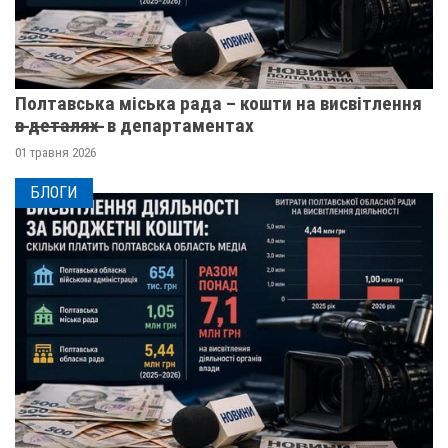
Полтавська міська рада – кошти на висвітлення
в̶ ̶д̶е̶т̶а̶л̶я̶х̶ ̶ в департаментах
01 травня 2026
БЛОГИ