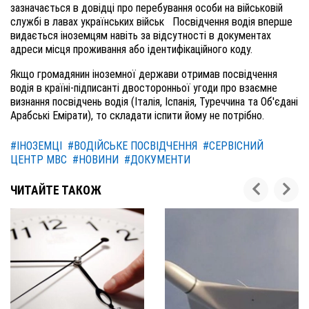
зазначається в довідці про перебування особи на військовій
службі в лавах українських військ Посвідчення водія вперше
видається іноземцям навіть за відсутності в документах
адреси місця проживання або ідентифікаційного коду.
Якщо громадянин іноземної держави отримав посвідчення
водія в країні-підписанті двосторонньої угоди про взаємне
визнання посвідчень водія (Італія, Іспанія, Туреччина та Об'єдані
Арабські Емірати), то складати іспити йому не потрібно.
#ІНОЗЕМЦІ
#ВОДІЙСЬКЕ ПОСВІДЧЕННЯ
#СЕРВІСНИЙ
ЦЕНТР МВС
#НОВИНИ
#ДОКУМЕНТИ
ЧИТАЙТЕ ТАКОЖ