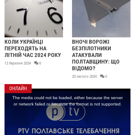
УКРАЇНЦІ
ВНОЧІ ВОРОЖІ
НІЧНА
ОДЯТЬ НА
БЕЗПІЛОТНИКИ
НА ПО
Й ЧАС 2024 РОКУ
АТАКУВАЛИ
ВІДОМ
ПОЛТАВЩИНУ: ЩО
я 2024
0
16 лютого
ВІДОМО?
20 лютого 2024
0
ОНЛАЙН