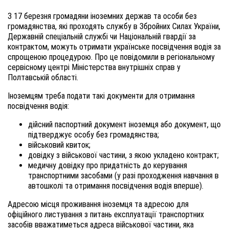
З 17 березня громадяни іноземних держав та особи без
громадянства, які проходять службу в Збройних Силах України,
Державній спеціальній службі чи Національній гвардії за
контрактом, можуть отримати українське посвідчення водія за
спрощеною процедурою. Про це повідомили в регіональному
сервісному центрі Міністерства внутрішніх справ у
Полтавській області.
Іноземцям треба подати такі документи для отримання
посвідчення водія:
дійсний паспортний документ іноземця або документ, що
підтверджує особу без громадянства;
військовий квиток;
довідку з військової частини, з якою укладено контракт;
медичну довідку про придатність до керування
транспортними засобами (у разі проходження навчання в
автошколі та отримання посвідчення водія вперше).
Адресою місця проживання іноземця та адресою для
офіційного листування з питань експлуатації транспортних
засобів вважатиметься адреса військової частини, яка