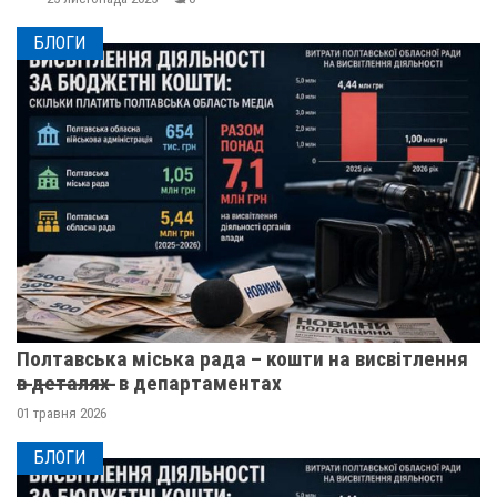
БЛОГИ
Полтавська міська рада – кошти на висвітлення
в̶ ̶д̶е̶т̶а̶л̶я̶х̶ ̶ в департаментах
01 травня 2026
БЛОГИ