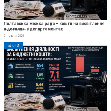
Полтавська міська рада – кошти на висвітлення
в̶ ̶д̶е̶т̶а̶л̶я̶х̶ ̶ в департаментах
01 травня 2026
БЛОГИ