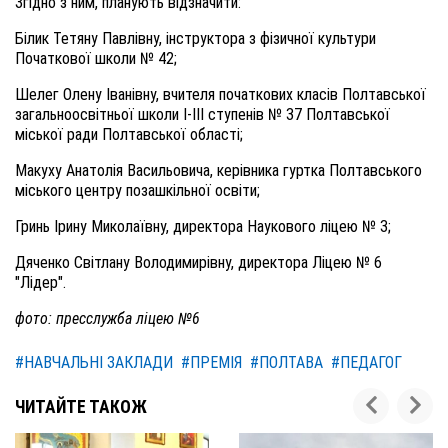
Згідно з ним, планують відзначити:
Білик Тетяну Павлівну, інструктора з фізичної культури
Початкової школи № 42;
Шелег Олену Іванівну, вчителя початкових класів Полтавської
загальноосвітньої школи І-ІІІ ступенів № 37 Полтавської
міської ради Полтавської області;
Макуху Анатолія Васильовича, керівника гуртка Полтавського
міського центру позашкільної освіти;
Гринь Ірину Миколаївну, директора Наукового ліцею № 3;
Дяченко Світлану Володимирівну, директора Ліцею № 6
"Лідер".
фото: пресслужба ліцею №6
#НАВЧАЛЬНІ ЗАКЛАДИ
#ПРЕМІЯ
#ПОЛТАВА
#ПЕДАГОГ
ЧИТАЙТЕ ТАКОЖ