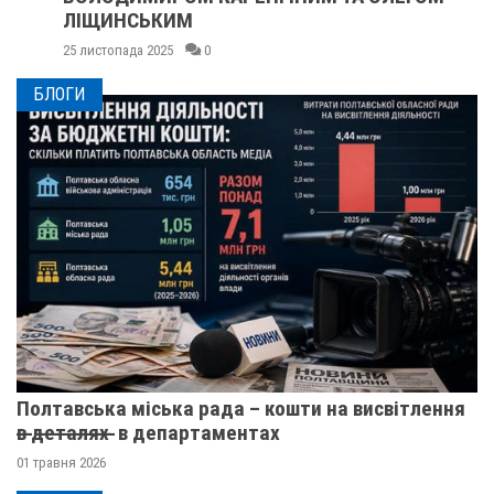
ЛІЩИНСЬКИМ
25 листопада 2025
0
БЛОГИ
Полтавська міська рада – кошти на висвітлення
в̶ ̶д̶е̶т̶а̶л̶я̶х̶ ̶ в департаментах
01 травня 2026