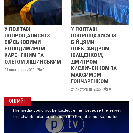
АВІ
У ПОЛТАВІ
РЕВОЛЮ
ЩАЛИСЯ ІЗ
ПОПРОЩАЛИСЯ ІЗ
2013 
КОВИМИ
БІЙЦЯМИ
УЧАСН
ИМИРОМ
ОЛЕКСАНДРОМ
21 листопа
ІНИМ ТА
ІВАЩЕНКОМ,
М ЛІЩИНСЬКИМ
ДМИТРОМ
КИСЛИЧЕНКОМ ТА
да 2025
0
МАКСИМОМ
ГОНЧАРЕНКОМ
24 листопада 2025
0
ОНЛАЙН