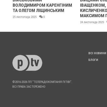
ЛОДИМИРОМ КАРЕНГІНИМ
ІВАЩЕНКОМ, ДМИТРО
 ОЛЕГОМ ЛІЩИНСЬКИМ
КИСЛИЧЕНКОМ ТА
МАКСИМОМ ГОНЧАРЕ
истопада 2025
0
24 листопада 2025
0
ВСІ НОВИНИ
БЛОГИ
©2016-2026 ПП "ТЕЛЕРАДІОКОМПАНІЯ ПІТІВІ".
ВСІ ПРАВА ЗАСТЕРЕЖЕНО