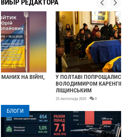
ВИБІР РЕДАКТОРА
У ПОЛТАВІ ПОПРОЩАЛИСЯ ІЗ ВІЙСЬКОВИМИ
ПІ
ВОЛОДИМИРОМ КАРЕНГІНИМ ТА ОЛЕГОМ
СУ
ЛІЩИНСЬКИМ
25 
25 листопада 2025
0
БЛОГИ