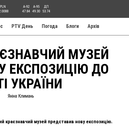
PLN
A-92
A-95
ДП
2.0088
47.84
49.30
53.74
ос
PTV День
Погода
Блоги
Aрхів
АЄЗНАВЧИЙ МУЗЕЙ
У ЕКСПОЗИЦІЮ ДО
І УКРАЇНИ
Яніна Климань
кий краєзнавчий музей представив нову експозицію.