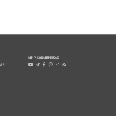
НАЇХАЛА ЙОМУ НА
ПОСВІДЧЕННЯ ОМБУДСМАНІ
20 листопада 2025
0
 2025
0
МИ У СОЦМЕРЕЖАХ
ЛАВ