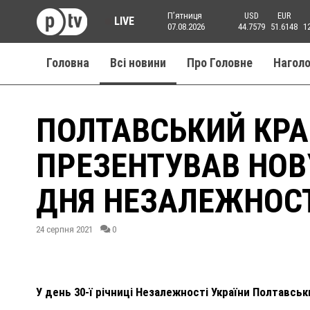
Пʼятниця
USD
EUR
LIVE
07.08.2026
44.7579
51.6148
1
Головна
Всі новини
Про Головне
Нагол
ПОЛТАВСЬКИЙ КР
ПРЕЗЕНТУВАВ НОВ
ДНЯ НЕЗАЛЕЖНОСТ
24 серпня 2021
0
У день 30-ї річниці Незалежності України Полтавсь