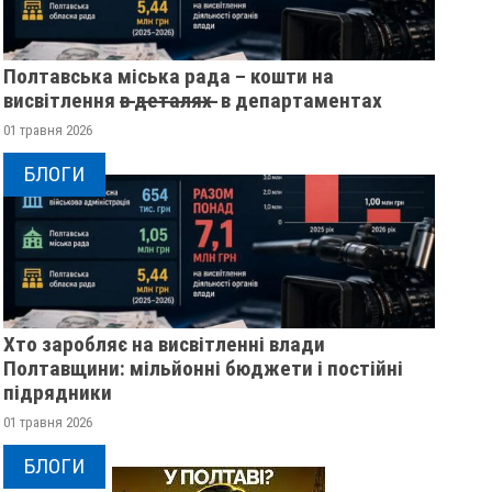
Полтавська міська рада – кошти на
висвітлення в̶ ̶д̶е̶т̶а̶л̶я̶х̶ ̶ в департаментах
01 травня 2026
БЛОГИ
Хто заробляє на висвітленні влади
Полтавщини: мільйонні бюджети і постійні
підрядники
01 травня 2026
БЛОГИ