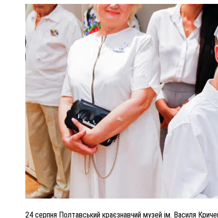
ПОЛІЦІЯ ПОЛТАВЩИНИ РОЗШУКУЄ 62-РІЧНУ
ЛЮДМИЛУ ТИМЧЕНКО
ОМ
26 листопада 2025
0
24 серпня
Полтавський краєзнавчий музей ім. Василя Криче