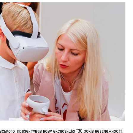
ВНАСЛІДОК ПОРАНЕНЬ, ОТРИМАНИХ НА ВІЙНІ,
ПОМЕР ВОЇН ЮРІЙ ВОЙТИК
25 листопада 2025
0
вського презентував нову експозицію "30 років незалежності: