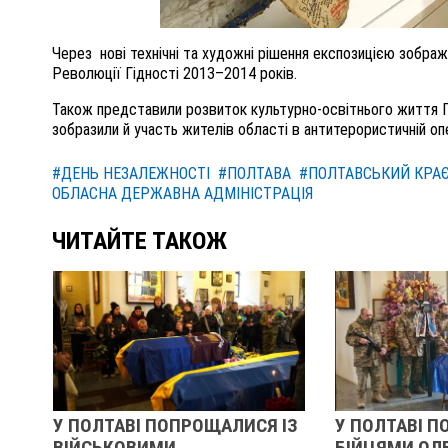
Через нові технічні та художні рішення експозицією зображ
Революції Гідності 2013–2014 років.
Також представили
розвиток культурно-освітнього життя 
зобра
зили
й участь жителів області в антитерористичній опе
#ДЕНЬ НЕЗАЛЕЖНОСТІ
#ПОЛТАВА
#ПОЛТАВСЬКИЙ КРАЄ
ОБЛАСНА ДЕРЖАВНА АДМІНІСТРАЦІЯ
ЧИТАЙТЕ ТАКОЖ
ПОЛТАВІ ПОПРОЩАЛИСЯ ІЗ
У ПОЛТАВІ ПОПРОЩАЛ
ЙСЬКОВИМИ
БІЙЦЯМИ ОЛЕКСАНДР