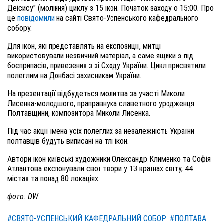
Деісису" (моління) циклу з 15 ікон. Початок заходу о 15:00. Про
це
повідомили
на сайті Свято-Успенського кафедрального
собору.
Для ікон, які представлять на експозиції, митці
використовували незвичний матеріал, а саме ящики з-під
боєприпасів, привезених з зі Сходу України. Цикл присвятили
полеглим на Донбасі захисникам України.
На презентації відбудеться молитва за участі Миколи
Лисенка-молодшого, праправнука славетного уродженця
Полтавщини, композитора Миколи Лисенка.
Під час акції імена усіх полеглих за незалежність України
полтавців будуть виписані на тлі ікон.
Автори ікон київські художники Олександр Клименко та Софія
Атлантова експонували свої твори у 13 країнах світу, 44
містах та понад 80 локаціях.
фото: DW
#СВЯТО-УСПЕНСЬКИЙ КАФЕДРАЛЬНИЙ СОБОР
#ПОЛТАВА