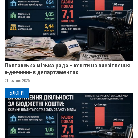
Полтавська міська рада – кошти на висвітлення
в̶ ̶д̶е̶т̶а̶л̶я̶х̶ ̶ в департаментах
01 травня 2026
БЛОГИ