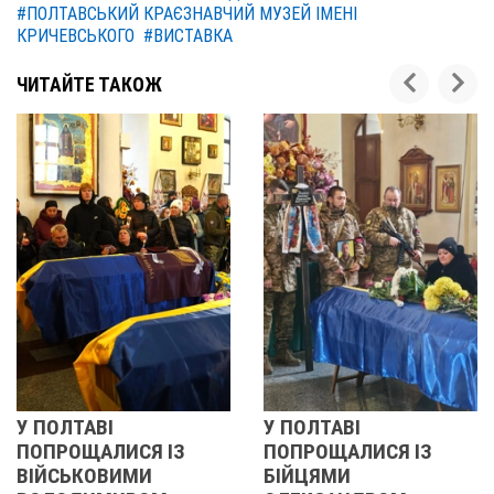
#ПОЛТАВСЬКИЙ КРАЄЗНАВЧИЙ МУЗЕЙ ІМЕНІ
КРИЧЕВСЬКОГО
#ВИСТАВКА
ЧИТАЙТЕ ТАКОЖ
У ПОЛТАВІ
РЕВОЛЮЦІЯ ГІ
 ІЗ
ПОПРОЩАЛИСЯ ІЗ
2013 ОЧИМА
БІЙЦЯМИ
УЧАСНИЦІ