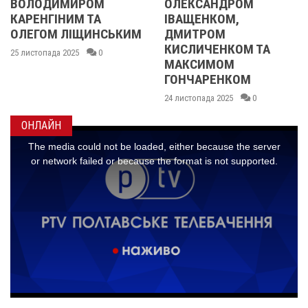
М
ОЛЕКСАНДРОМ
21 листопада 2025
А
ІВАЩЕНКОМ,
НСЬКИМ
ДМИТРОМ
КИСЛИЧЕНКОМ ТА
0
МАКСИМОМ
ГОНЧАРЕНКОМ
24 листопада 2025
0
ОНЛАЙН