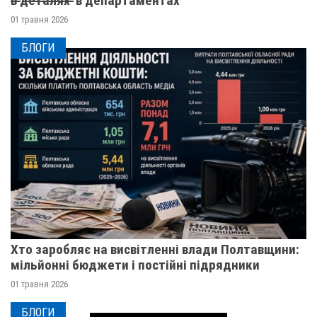
в̶ ̶д̶е̶т̶а̶л̶я̶х̶ ̶ в департаментах
01 травня 2026
БЛОГИ
Хто заробляє на висвітленні влади Полтавщини:
мільйонні бюджети і постійні підрядники
01 травня 2026
БЛОГИ