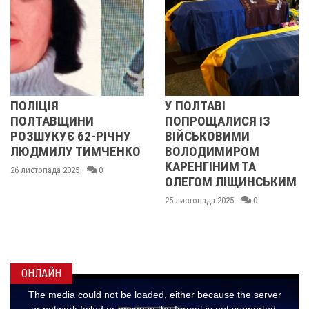
У ПОЛТАВІ
У ПОЛТАВІ
И
ПОПРОЩАЛИСЯ ІЗ
ПОПРОЩАЛИС
-РІЧНУ
ВІЙСЬКОВИМИ
БІЙЦЯМИ
МЧЕНКО
ВОЛОДИМИРОМ
ОЛЕКСАНДРО
КАРЕНГІНИМ ТА
ІВАЩЕНКОМ,
0
ОЛЕГОМ ЛІЩИНСЬКИМ
ДМИТРОМ
КИСЛИЧЕНКО
25 листопада 2025
0
МАКСИМОМ
ГОНЧАРЕНКО
24 листопада 2025
ОНЛАЙН