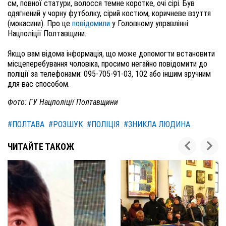
см, повної статури, волосся темне коротке, очі сірі. Був
одягнений у чорну футболку, сірий костюм, коричневе взуття
(мокасини). Про це
повідомили
у Головному управлінні
Нацполіції Полтавщини.
Якщо вам відома інформація, що може допомогти встановити
місцеперебування чоловіка, просимо негайно повідомити до
поліції за телефонами: 095-705-91-03, 102 або іншим зручним
для вас способом.
Фото: ГУ Нацполіції Полтавщини
#ПОЛТАВА
#РОЗШУК
#ПОЛІЦІЯ
#ЗНИКЛА ЛЮДИНА
ЧИТАЙТЕ ТАКОЖ