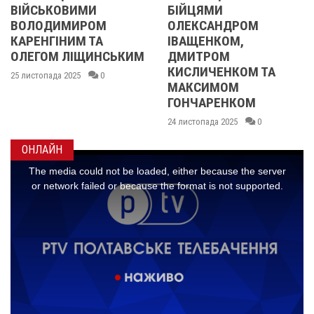
БІЙЦЯМИ
УЧАСНИЦІ
ОЛЕКСАНДРОМ
21 листопада 2025
ІВАЩЕНКОМ,
СЬКИМ
ДМИТРОМ
КИСЛИЧЕНКОМ ТА
МАКСИМОМ
ГОНЧАРЕНКОМ
24 листопада 2025
0
ОНЛАЙН