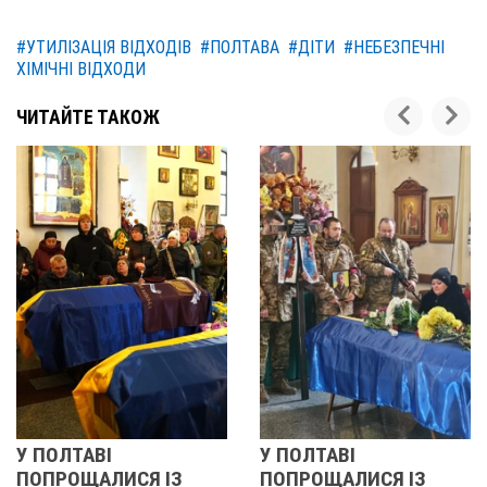
#УТИЛІЗАЦІЯ ВІДХОДІВ
#ПОЛТАВА
#ДІТИ
#НЕБЕЗПЕЧНІ
ХІМІЧНІ ВІДХОДИ
ЧИТАЙТЕ ТАКОЖ
У ПОЛТАВІ
РЕВОЛЮЦІЯ ГІД
ІЗ
ПОПРОЩАЛИСЯ ІЗ
2013 ОЧИМА