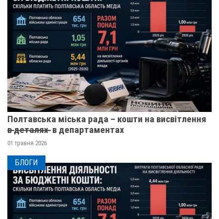
Полтавська міська рада – кошти на висвітлення
в̶ ̶д̶е̶т̶а̶л̶я̶х̶ ̶ в департаментах
01 травня 2026
БЛОГИ