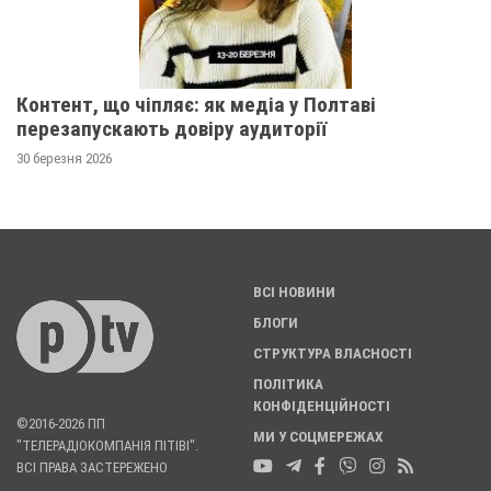
Контент, що чіпляє: як медіа у Полтаві
перезапускають довіру аудиторії
30 березня 2026
ВСІ НОВИНИ
БЛОГИ
СТРУКТУРА ВЛАСНОСТІ
ПОЛІТИКА
КОНФІДЕНЦІЙНОСТІ
©2016-2026 ПП
МИ У СОЦМЕРЕЖАХ
"ТЕЛЕРАДІОКОМПАНІЯ ПІТІВІ".
ВСІ ПРАВА ЗАСТЕРЕЖЕНО