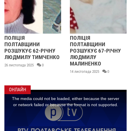
ПОЛІЦІЯ
У ПОЛТАВСЬК
И
ПОЛТАВЩИНИ
ОБЛАСТІ
-РІЧНУ
РОЗШУКУЄ 67-РІЧНУ
РОЗШУКУЮТЬ 
МЧЕНКО
ЛЮДМИЛУ
РІЧНУ ЗОЮ Г
МАЛИНЕНКО
0
14 листопада 2025
14 листопада 2025
0
ОНЛАЙН