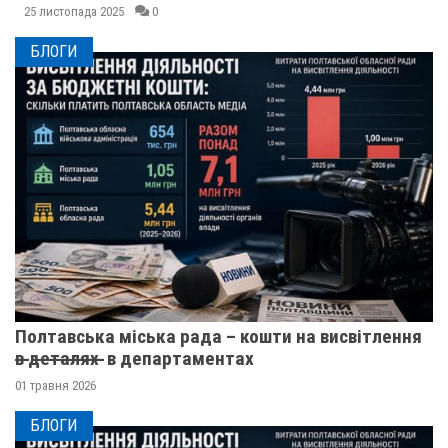
25 листопада 2025
0
БЛОГИ
Полтавська міська рада – кошти на висвітлення
в̶ ̶д̶е̶т̶а̶л̶я̶х̶ ̶ в департаментах
01 травня 2026
БЛОГИ