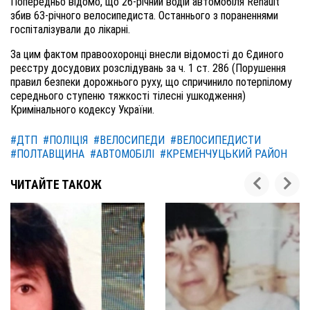
Попередньо відомо, що 26-річний водій автомобіля Renault
збив 63-річного велосипедиста. Останнього з пораненнями
госпіталізували до лікарні.
За цим фактом правоохоронці внесли відомості до Єдиного
реєстру досудових розслідувань за ч. 1 ст. 286 (Порушення
правил безпеки дорожнього руху, що спричинило потерпілому
середнього ступеню тяжкості тілесні ушкодження)
Кримінального кодексу України.
#ДТП
#ПОЛІЦІЯ
#ВЕЛОСИПЕДИ
#ВЕЛОСИПЕДИСТИ
#ПОЛТАВЩИНА
#АВТОМОБІЛІ
#КРЕМЕНЧУЦЬКИЙ РАЙОН
ЧИТАЙТЕ ТАКОЖ