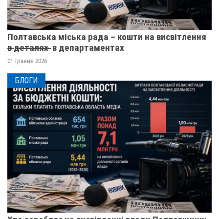
Полтавська міська рада – кошти на висвітлення
в̶ ̶д̶е̶т̶а̶л̶я̶х̶ ̶ в департаментах
01 травня 2026
БЛОГИ