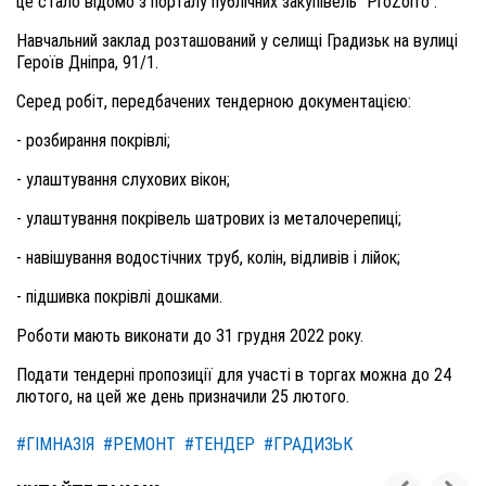
це стало відомо з порталу публічних закупівель "ProZorro".
Навчальний заклад розташований у селищі Градизьк на вулиці
Героїв Дніпра, 91/1.
Серед робіт, передбачених тендерною документацією:
- розбирання покрівлі;
- улаштування слухових вікон;
- улаштування покрівель шатрових із металочерепиці;
- навішування водостічних труб, колін, відливів і лійок;
- підшивка покрівлі дошками.
Роботи мають виконати до 31 грудня 2022 року.
Подати тендерні пропозиції для участі в торгах можна до 24
лютого, на цей же день призначили 25 лютого.
#ГІМНАЗІЯ
#РЕМОНТ
#ТЕНДЕР
#ГРАДИЗЬК