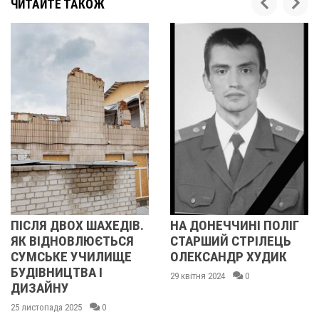
ЧИТАЙТЕ ТАКОЖ
Я ДВОХ ШАХЕДІВ.
НА ДОНЕЧЧИНІ ПОЛІГ
НА П
ІДНОВЛЮЄТЬСЯ
СТАРШИЙ СТРІЛЕЦЬ
ЧОЛО
ЬКЕ УЧИЛИЩЕ
ОЛЕКСАНДР ХУДИК
АВТО
ВНИЦТВА І
РЕМО
29 квітня 2024
0
ЙНУ
04 грудн
пада 2025
0