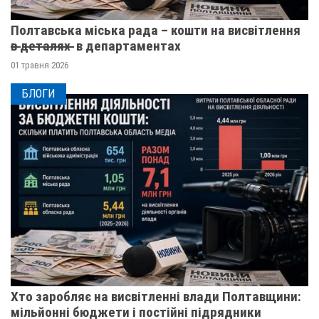
Полтавська міська рада – кошти на висвітлення
в̶ ̶д̶е̶т̶а̶л̶я̶х̶ ̶ в департаментах
01 травня 2026
БЛОГИ
Хто заробляє на висвітленні влади Полтавщини:
мільйонні бюджети і постійні підрядники