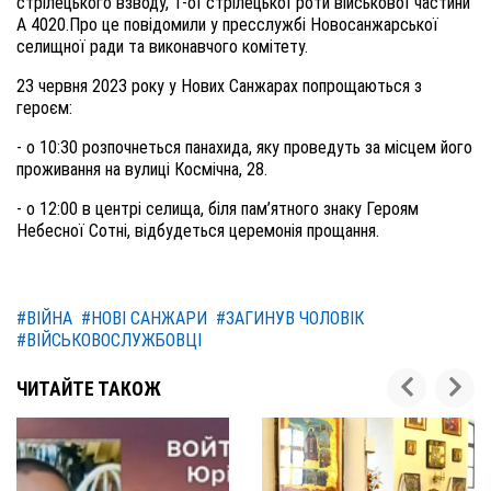
стрілецького взводу, 1-ої стрілецької роти військової частини
А 4020.Про це повідомили у пресслужбі Новосанжарської
селищної ради та виконавчого комітету.
23 червня 2023 року у Нових Санжарах попрощаються з
героєм:
- о 10:30 розпочнеться панахида, яку проведуть за місцем його
проживання на вулиці Космічна, 28.
- о 12:00 в центрі селища, біля пам’ятного знаку Героям
Небесної Сотні, відбудеться церемонія прощання.
#ВІЙНА
#НОВІ САНЖАРИ
#ЗАГИНУВ ЧОЛОВІК
#ВІЙСЬКОВОСЛУЖБОВЦІ
ЧИТАЙТЕ ТАКОЖ