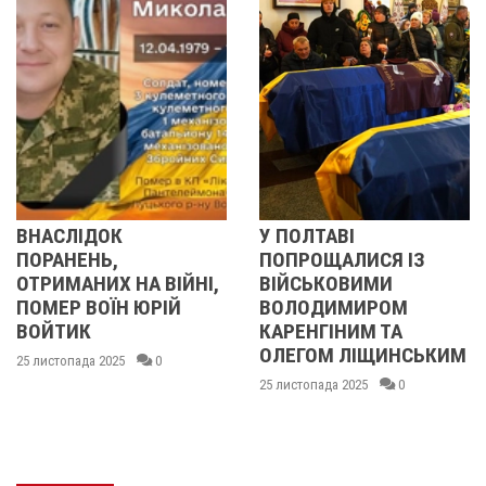
ІДОК
У ПОЛТАВІ
У ПОЛ
ЕНЬ,
ПОПРОЩАЛИСЯ ІЗ
ПОПРО
АНИХ НА ВІЙНІ,
ВІЙСЬКОВИМИ
БІЙЦ
 ВОЇН ЮРІЙ
ВОЛОДИМИРОМ
ОЛЕК
ИК
КАРЕНГІНИМ ТА
ІВАЩЕ
ОЛЕГОМ ЛІЩИНСЬКИМ
ДМИТ
ада 2025
0
КИСЛИ
25 листопада 2025
0
МАКС
ГОНЧ
24 листоп