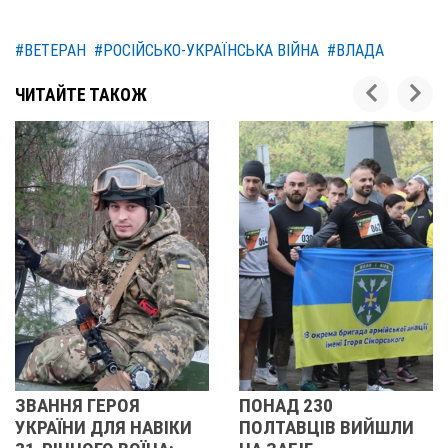
#ВЕТЕРАН
#РОСІЙСЬКО-УКРАЇНСЬКА ВІЙНА
#ВЛАДА
ЧИТАЙТЕ ТАКОЖ
ПОНАД 230
ВІД БАХМУТА 
АВІКИ
ПОЛТАВЦІВ ВИЙШЛИ
ПОЛТАВИ: ЯК П