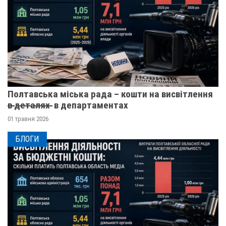
Полтавська міська рада – кошти на висвітлення
в̶ ̶д̶е̶т̶а̶л̶я̶х̶ ̶ в департаментах
01 травня 2026
БЛОГИ