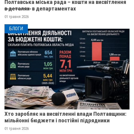
Полтавська міська рада – кошти на висвітлення
в̶ ̶д̶е̶т̶а̶л̶я̶х̶ ̶ в департаментах
01 травня 2026
БЛОГИ
Хто заробляє на висвітленні влади Полтавщини:
мільйонні бюджети і постійні підрядники
01 травня 2026