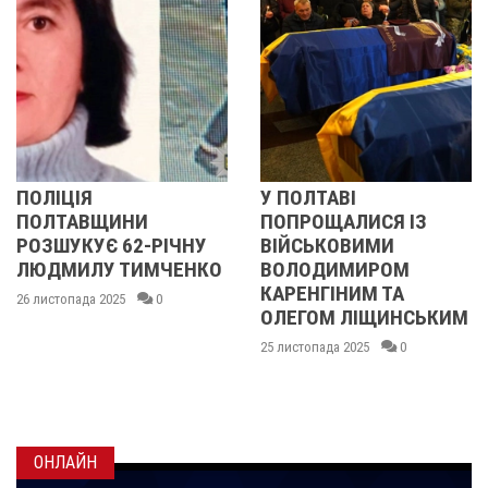
У ПОЛТАВІ
У ПОЛТАВІ
ИНИ
ПОПРОЩАЛИСЯ ІЗ
ПОПРОЩАЛ
 62-РІЧНУ
ВІЙСЬКОВИМИ
БІЙЦЯМИ
 ТИМЧЕНКО
ВОЛОДИМИРОМ
ОЛЕКСАН
КАРЕНГІНИМ ТА
ІВАЩЕНКО
25
0
ОЛЕГОМ ЛІЩИНСЬКИМ
ДМИТРОМ
КИСЛИЧЕН
25 листопада 2025
0
МАКСИМО
ГОНЧАРЕ
24 листопада 20
ОНЛАЙН