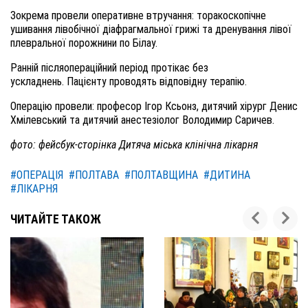
Зокрема провели оперативне втручання: торакоскопічне
ушивання лівобічної діафрагмальної грижі та дренування лівої
плевральної порожнини по Білау.
Ранній післяопераційний період протікає без
ускладнень. Пацієнту проводять відповідну терапію.
Операцію провели: професор Ігор Ксьонз, дитячий хірург Денис
Хмілевський та дитячий анестезіолог Володимир Саричев.
фото: фейсбук-сторінка Дитяча міська клінічна лікарня
#ОПЕРАЦІЯ
#ПОЛТАВА
#ПОЛТАВЩИНА
#ДИТИНА
#ЛІКАРНЯ
ЧИТАЙТЕ ТАКОЖ