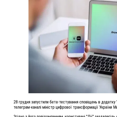
ПОЛІЦІЯ ПОЛТАВЩИНИ РОЗШУКУЄ 62-РІЧ
М
ЛЮДМИЛУ ТИМЧЕНКО
ЕНКОМ
26 листопада 2025
0
28 грудня запустили бета-тестування сповіщень в додатку "
телеграм-каналі міністр цифрової трансформації України 
Згідно з його повідомленням, користувачі "Дії" заздалегідь