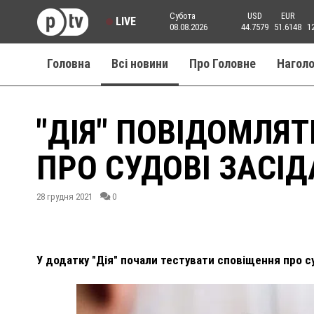
Субота
USD
EUR
LIVE
08.08.2026
44.7579
51.6148
1
Головна
Всі новини
Про Головне
Нагол
"ДІЯ" ПОВІДОМЛЯ
ПРО СУДОВІ ЗАСІД
28 грудня 2021
0
У додатку "Дія" почали тестувати сповіщення про с