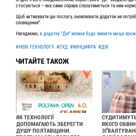
стосуються – яка саме справа слухатиметься та ким корис
Щоб активувати цю послугу, оновлювати додаток не потріб
сповіщення".
Нагадаємо,
в додатку "Дія" можна буде змінити місце прож
#НОВІ ТЕХНОЛОГІЇ
#СУД
#МІНЦИФРА
#ДІЯ
ЧИТАЙТЕ ТАКОЖ
ЯК ТЕХНОЛОГІЇ
СУДИТИМУТЬ
ДОПОМАГАЮТЬ ЗБЕРЕГТИ
ЯКОГО ОБВИ
Й
ДУШУ ПОЛТАВЩИНИ.
ЗҐВАЛТУВАНН