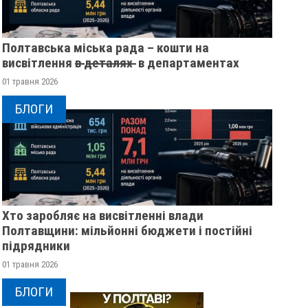
Полтавська міська рада – кошти на
висвітлення в̶ ̶д̶е̶т̶а̶л̶я̶х̶ ̶ в департаментах
01 травня 2026
БЛОГИ
Хто заробляє на висвітленні влади
Полтавщини: мільйонні бюджети і постійні
підрядники
У ПОЛЬЩІ ЗАСУДИЛИ 19-
У ПОЛТАВІ П'ЯНИЙ
01 травня 2026
РІЧНОГО ПОЛТАВЦЯ, ЯКИЙ
НАМАГАВСЯ ЗҐВАЛ
БЛОГИ
ПРАЦЮВАВ НА ФСБ
ЖІНКУ