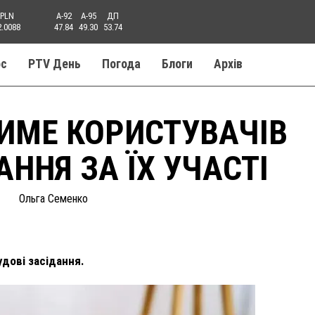
PLN
A-92
A-95
ДП
2.0088
47.84
49.30
53.74
ос
PTV День
Погода
Блоги
Aрхів
ТИМЕ КОРИСТУВАЧІВ
АННЯ ЗА ЇХ УЧАСТІ
Ольга Семенко
удові засідання.