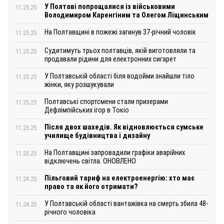
У Полтаві попрощалися із військовими
11.25.25
Володимиром Каренгіним та Олегом Ліщинським
На Полтавщині в пожежі загинув 37-річний чоловік
11.25.25
Судитимуть трьох полтавців, якій виготовляли та
11.25.25
продавали рідини для електронних сигарет
У Полтавській області біля водойми знайшли тіло
11.25.25
жінки, яку розшукували
Полтавські спортсмени стали призерами
11.25.25
Дефлімпійських ігор в Токіо
Після двох шахедів. Як відновлюється сумське
11.25.25
училище будівництва і дизайну
На Полтавщині запровадили графіки аварійних
11.25.25
відключень світла. ОНОВЛЕНО
Пільговий тариф на електроенергію: хто має
11.24.25
право та як його отримати?
У Полтавській області вантажівка на смерть збила 48-
11.24.25
річного чоловіка