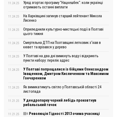
Уряд згортає програму "Нацкешбек": коли українці
11.24.25
отримають останні виплати
На Харківщині загинув старший лейтенант Микола
11.24.25
Лисенко
Оприлюднили культурно-мистецькі події в Полтаві
11.24.25
цього тижня
Смертельна ДТП на Полтавщині легковик з‘їхав в
11.24.25
кювет та врізався у дерево
У Полтаві на два дні вимкнуть воду і відкриють
11.24.25
пункти набору: перелік адрес
У Полтаві попрощалися із бійцями Олександром
11.24.25
Іващенком, Дмитром Кисличенком та Максимом
Гончаренком
Як вимикатимуть світло у Полтавській області 24
11.24.25
листопада
У дендропарку чорний лебідь проковтнув
11.21.25
рибальський гачок
Революція Гідності 2013 очима учасниці
11.21.25