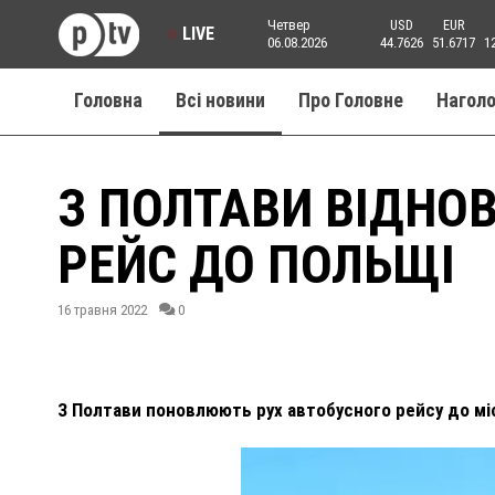
Четвер
USD
EUR
LIVE
06.08.2026
44.7626
51.6717
1
Головна
Всі новини
Про Головне
Нагол
З ПОЛТАВИ ВІДНО
РЕЙС ДО ПОЛЬЩІ
16 травня 2022
0
З Полтави поновлюють рух автобусного рейсу до мі