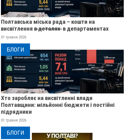
Полтавська міська рада – кошти на
висвітлення в̶ ̶д̶е̶т̶а̶л̶я̶х̶ ̶ в департаментах
01 травня 2026
БЛОГИ
Хто заробляє на висвітленні влади
Полтавщини: мільйонні бюджети і постійні
підрядники
01 травня 2026
БЛОГИ