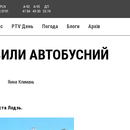
PLN
A-92
A-95
ДП
2.0191
47.84
49.30
53.74
ос
PTV День
Погода
Блоги
Aрхів
ВИЛИ АВТОБУСНИЙ
Яніна Климань
ста Лодзь.