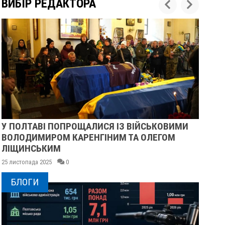
ВИБІР РЕДАКТОРА
У ПОЛТАВІ ПОПРОЩАЛИСЯ ІЗ ВІЙСЬКОВИМИ
ПІ
ВОЛОДИМИРОМ КАРЕНГІНИМ ТА ОЛЕГОМ
СУ
ЛІЩИНСЬКИМ
25 
25 листопада 2025
0
БЛОГИ