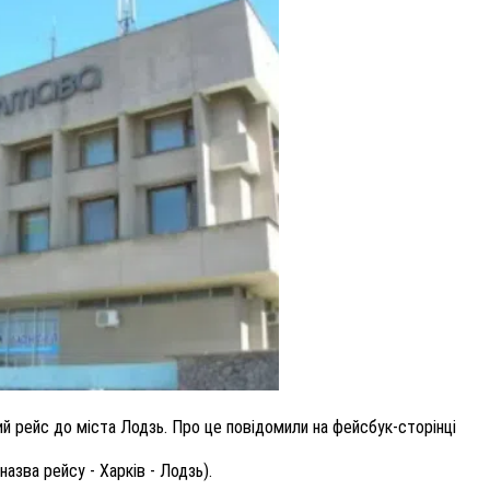
ВНАСЛІДОК ПОРАНЕНЬ, ОТРИМАНИХ НА ВІЙНІ,
ПОМЕР ВОЇН ЮРІЙ ВОЙТИК
25 листопада 2025
0
 рейс до міста Лодзь. Про це повідомили на фейсбук-сторінці
азва рейсу - Харків - Лодзь).