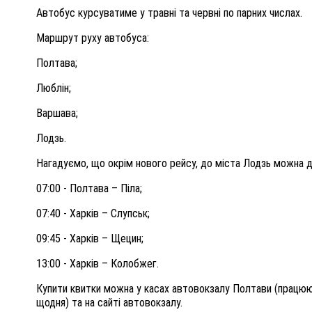
Автобус курсуватиме у травні та червні по парних числах.
Маршрут руху автобуса:
Полтава;
Люблін;
Варшава;
Лодзь.
Нагадуємо, що окрім нового рейсу, до міста Лодзь можна д
07:00 - Полтава – Піла;
07:40 - Харків – Слупськ;
09:45 - Харків – Щецин;
13:00 - Харків – Колобжег.
Купити квитки можна у касах автовокза
лу
Полтави (працюю
щодня) та на сайті автовокзалу.