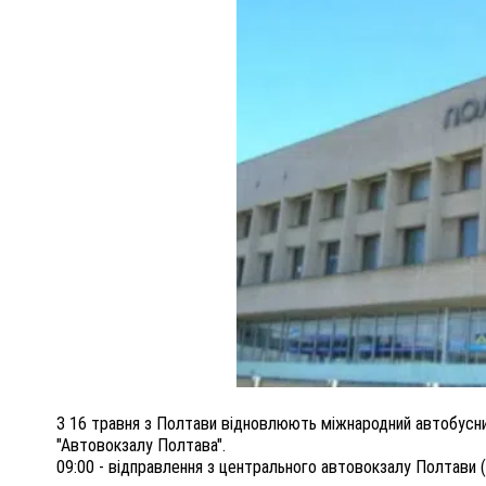
ПОЛІЦІЯ ПОЛТАВЩИНИ РОЗШУКУЄ 62-РІЧНУ
ЛЮДМИЛУ ТИМЧЕНКО
ОМ
26 листопада 2025
0
З 16 травня з Полтави відновлюють міжнародний автобусний
"Автовокзалу Полтава".
09:00 - відправлення з центрального автовокзалу Полтави (н