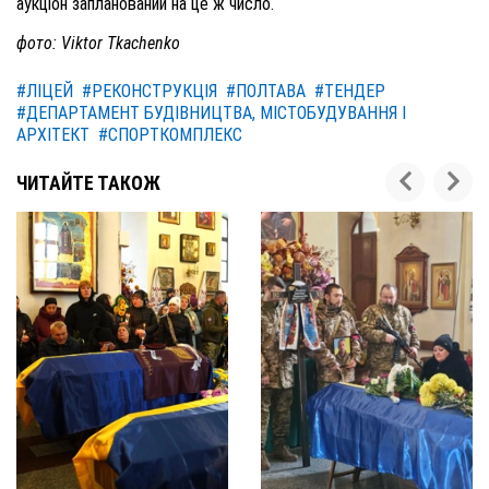
аукціон запланований на це ж число.
фото: Viktor Tkachenko
#ЛІЦЕЙ
#РЕКОНСТРУКЦІЯ
#ПОЛТАВА
#ТЕНДЕР
#ДЕПАРТАМЕНТ БУДІВНИЦТВА, МІСТОБУДУВАННЯ І
АРХІТЕКТ
#СПОРТКОМПЛЕКС
ЧИТАЙТЕ ТАКОЖ