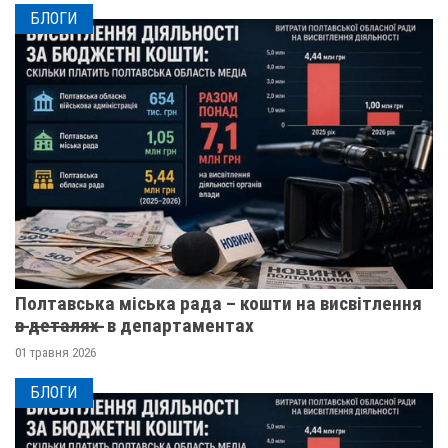
БЛОГИ
Полтавська міська рада – кошти на висвітлення
в̶ ̶д̶е̶т̶а̶л̶я̶х̶ ̶ в департаментах
01 травня 2026
БЛОГИ