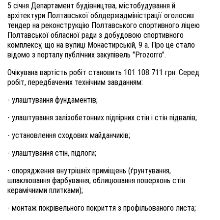
5 січня Департамент будівництва, містобудування й
архітектури Полтавської облдержадміністрації оголосив
тендер на реконструкцію Полтавського спортивного ліцею
Полтавської обласної ради з добудовою спортивного
комплексу, що на вулиці Монастирській, 9 а. Про це стало
відомо з порталу публічних закупівель "Prozorro".
Очікувана вартість робіт становить 101 108 711 грн. Серед
робіт, передбачених технічним завданням:
- улаштування фундаментів;
- улаштування залізобетонних підпірних стін і стін підвалів;
- установлення сходових майданчиків;
- улаштування стін, підлоги;
- опорядження внутрiшніх приміщень (ґрунтування,
шпаклювання фарбування, облицювання поверхонь стін
керамічними плитками);
- монтаж покрівельного покриття з профільованого листа;