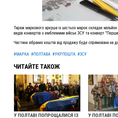
Тираж маркового аркуша із шістьох марок складає мільйон 
видів конвертів з емблемами військ ЗСУ та конверт "Перши
Частина зібраних коштів від продажу буде спрямована на д
#МАРКА
#ПОЛТАВА
#УКРПОШТА
#ЗСУ
ЧИТАЙТЕ ТАКОЖ
ВІ ПОПРОЩАЛИСЯ ІЗ
У ПОЛТАВІ ПОПРОЩАЛИСЯ ІЗ