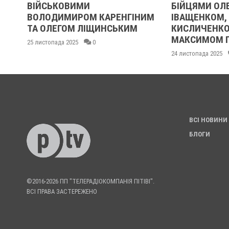
ВИМИ
БІЙЦЯМИ ОЛЕКСАНДРОМ
ИРОМ КАРЕНГІНИМ
ІВАЩЕНКОМ, ДМИТРОМ
ОМ ЛІЩИНСЬКИМ
КИСЛИЧЕНКОМ ТА
МАКСИМОМ ГОНЧАРЕНКОМ
2025
0
24 листопада 2025
0
ВСІ НОВИНИ
БЛОГИ
©2016-2026 ПП "ТЕЛЕРАДІОКОМПАНІЯ ПІТІВІ".
ВСІ ПРАВА ЗАСТЕРЕЖЕНО