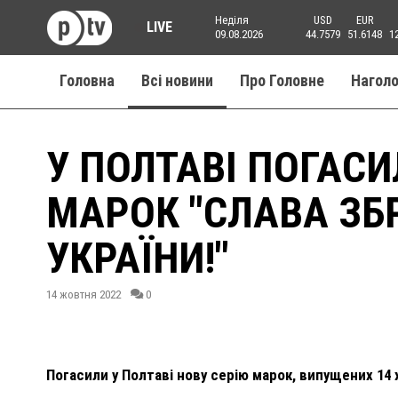
Неділя
USD
EUR
LIVE
09.08.2026
44.7579
51.6148
1
Головна
Всі новини
Про Головне
Нагол
У ПОЛТАВІ ПОГАСИ
МАРОК "СЛАВА З
УКРАЇНИ!"
14 жовтня 2022
0
Погасили у Полтаві нову серію марок, випущених 14 