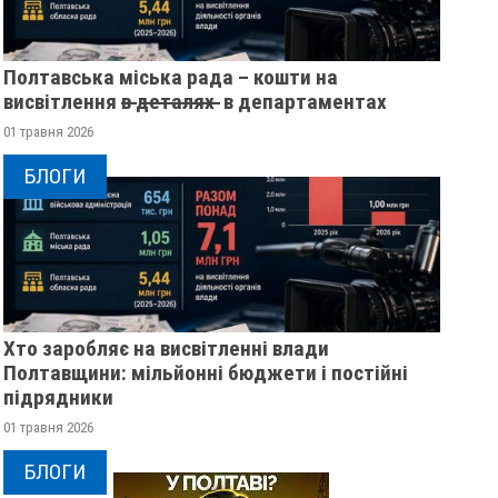
Полтавська міська рада – кошти на
висвітлення в̶ ̶д̶е̶т̶а̶л̶я̶х̶ ̶ в департаментах
01 травня 2026
БЛОГИ
Хто заробляє на висвітленні влади
Полтавщини: мільйонні бюджети і постійні
підрядники
01 травня 2026
БЛОГИ