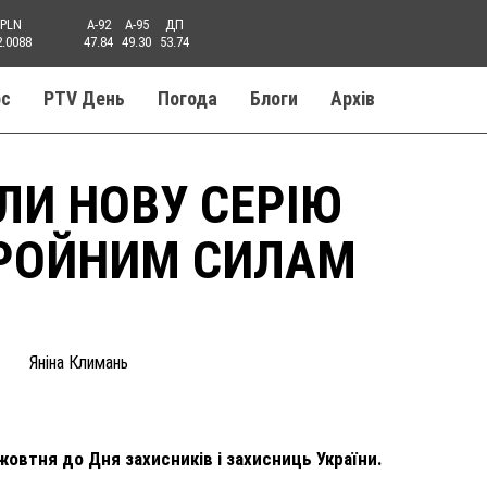
PLN
A-92
A-95
ДП
2.0088
47.84
49.30
53.74
ос
PTV День
Погода
Блоги
Aрхів
ЛИ НОВУ СЕРІЮ
БРОЙНИМ СИЛАМ
Яніна Климань
жовтня до Дня захисників і захисниць України.