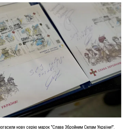
ВНАСЛІДОК ПОРАНЕНЬ, ОТРИМАНИХ НА ВІЙНІ,
ПОМЕР ВОЇН ЮРІЙ ВОЙТИК
25 листопада 2025
0
 погасили нову серію марок "Слава Збройним Силам України!".