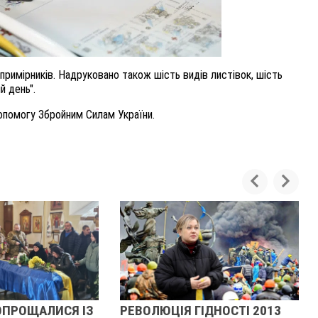
примірників. Надруковано також шість видів листівок, шість
й день".
опомогу Збройним Силам України.
РЕВОЛЮЦІЯ ГІДНОСТІ 2013
ЖІНКА ШТОВХ