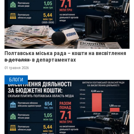
Полтавська міська рада – кошти на висвітлення
в̶ ̶д̶е̶т̶а̶л̶я̶х̶ ̶ в департаментах
01 травня 2026
БЛОГИ