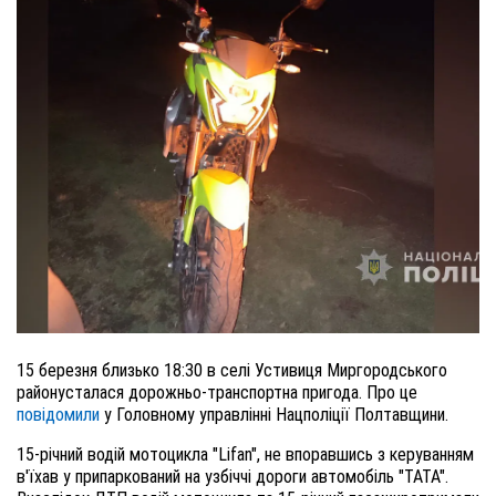
15 березня близько 18:30 в селі Устивиця Миргородського
районусталася
д
орожньо-транспортна пригода.
Про це
повідомили
у Головному управлінні Нацполіції Полтавщини.
15-річний
водій мотоцикла "Lifan", не впоравшись з керуванням
в'їхав у
припарковани
й
на узбіччі дороги автомобіл
ь
"ТАТА".