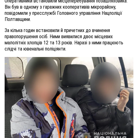
Оперативники встановили місцеперебування позашляховика.
Він був в одному з гаражних кооперативів мікрорайону,
повідомили у пресслужбі Головного управління Нацполіції
Полтавщини.
За кілька годин встановили й причетних до вчинення
правопорушення осіб. Ними виявилися двоє місцевих
малолітніх хлопців 12 та 13 років. Наразі з ними працюють
слідчі та ювенальні поліціянти.