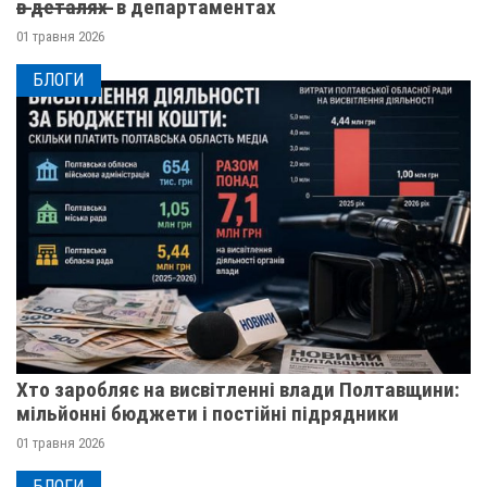
в̶ ̶д̶е̶т̶а̶л̶я̶х̶ ̶ в департаментах
01 травня 2026
БЛОГИ
Хто заробляє на висвітленні влади Полтавщини:
мільйонні бюджети і постійні підрядники
01 травня 2026
БЛОГИ