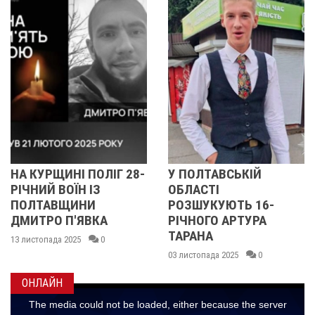
8-
У ПОЛТАВСЬКІЙ
НА ДОНЕЧЧИНІ
ОБЛАСТІ
ЗАГИНУВ СОЛДАТ ІЗ
РОЗШУКУЮТЬ 16-
ПОЛТАВЩИНИ БОГД
РІЧНОГО АРТУРА
ЯКІВЕЦЬ
ТАРАНА
28 жовтня 2025
0
03 листопада 2025
0
ОНЛАЙН