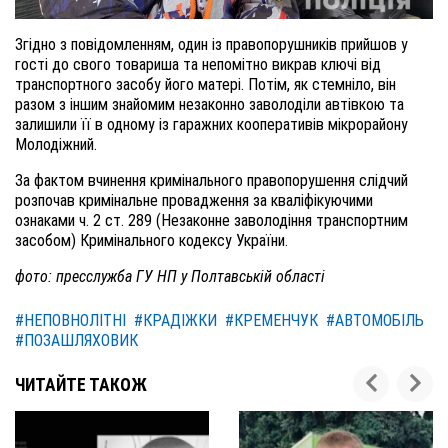
Згідно з повідомленням, один із правопорушників прийшов у
гості до свого товариша та непомітно викрав ключі від
транспортного засобу його матері. Потім, як стемніло, він
разом з іншим знайомим незаконно заволоділи автівкою та
залишили її в одному із гаражних кооперативів мікрорайону
Молодіжний.
За фактом вчинення кримінального правопорушення слідчий
розпочав кримінальне провадження за кваліфікуючими
ознаками ч. 2 ст. 289 (Незаконне заволодіння транспортним
засобом) Кримінального кодексу України.
фото: пресслужба ГУ НП у Полтавській області
#НЕПОВНОЛІТНІ
#КРАДІЖКИ
#КРЕМЕНЧУК
#АВТОМОБІЛЬ
#ПОЗАШЛЯХОВИК
ЧИТАЙТЕ ТАКОЖ