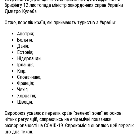
брифінгу 12 листопада міністр закордонних справ України
Дмитро Кулеба.
Отже, перелік країн, які приймають туристів з України:
Австрія;
Бельгія;
Данія;
Естонія;
Нідерланди;
Ірландія;
Кіпр;
Словаччина;
Франція;
Чехія;
Хорватія;
Швеція.
Євросоюз ухвалює перелік країн "зеленої зони" на основі
чітких регуляцій, спираючись на епідемічні показники
захворюваності на COVID-19. Єврокомісія оновлює цей перелік
що два тижні.