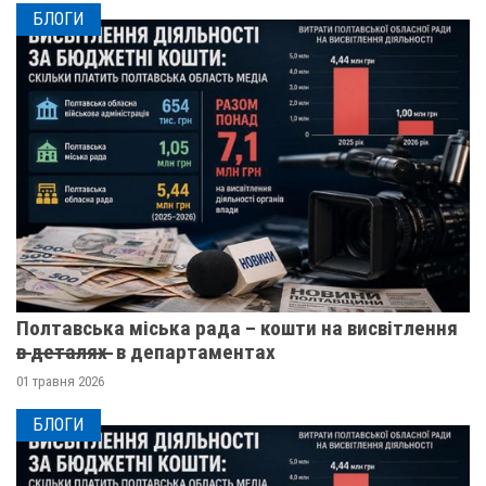
БЛОГИ
Полтавська міська рада – кошти на висвітлення
в̶ ̶д̶е̶т̶а̶л̶я̶х̶ ̶ в департаментах
01 травня 2026
БЛОГИ