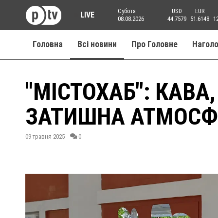
Субота
USD
EUR
LIVE
08.08.2026
44.7579
51.6148
1
Головна
Всі новини
Про Головне
Нагол
"МІСТОХАБ": КАВА,
ЗАТИШНА АТМОСФЕ
09 травня 2025
0