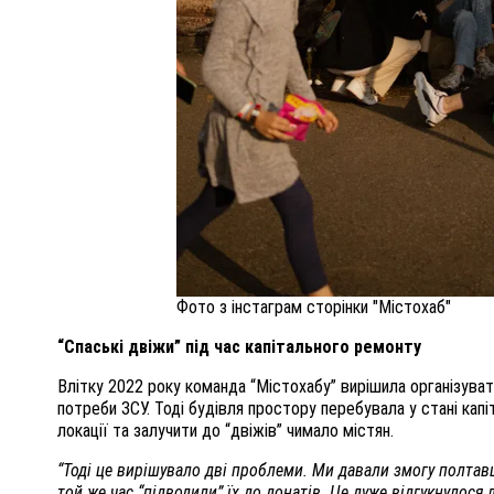
Фото з інстаграм сторінки "Містохаб"
“Спаські двіжи” під час капітального ремонту
Влітку 2022 року команда “Містохабу” вирішила організувати
потреби ЗСУ. Тоді будівля простору перебувала у стані капі
локації та залучити до “двіжів” чимало містян.
“Тоді це вирішувало дві проблеми. Ми давали змогу полтавц
той же час “підводили” їх до донатів. Це дуже відгукнулося