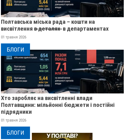
Полтавська міська рада – кошти на
висвітлення в̶ ̶д̶е̶т̶а̶л̶я̶х̶ ̶ в департаментах
01 травня 2026
БЛОГИ
Хто заробляє на висвітленні влади
Полтавщини: мільйонні бюджети і постійні
підрядники
01 травня 2026
БЛОГИ