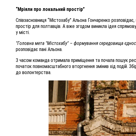
“Мріяли про локальний простір”
Співзасновниця “Містохабу” Альона Гончаренко розповідає,
простір для полтавців. А вже згодом виникла ідея спрямову
у місті.
"Головна мета "Містохабу" – формування середовища єдност
розповідає пані Альона.
З часом команда отримала приміщення та почала пошук рес
початок повномасштабного вторгнення змінив хід подій. Збі
до волонтерства.