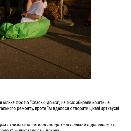
 кілька фестів “Спаські двіжи”, на яких збирали кошти на
тального ремонту, проте їм вдалося створити цікаві артхаусні
ям отримати позитивні емоції та невеликий відпочинок, і в
 людям”
, — пригадує пані Альона.