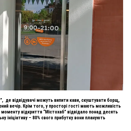
ВНАСЛІДОК ПОРАНЕНЬ, ОТРИМАНИХ НА ВІЙНІ,
ПОМЕР ВОЇН ЮРІЙ ВОЙТИК
25 листопада 2025
0
”, де відвідувачі можуть випити кави, скуштувати борщ,
рний вечір. Крім того, у просторі гості мають можливість
З моменту відкриття “Містохаб” відвідало понад десять
ьну ініціативу – 80% свого прибутку вони планують