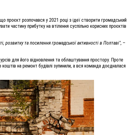
 що проєкт розпочався у 2021 році з ідеї створити громадський
вати частину прибутку на втілення суспільно корисних проєктів
і, розвитку та посилення громадської активності в Полтаві"
, –
урсів для його відновлення та облаштування простору. Проте
р коштів на ремонт будівлі зупинили, а вся команда доєдналася