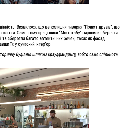
 цінність. Виявилося, що це колишня пиварня “Приют друзів”, що
 століття. Саме тому працівники “Містохабу” вирішили зберегти
і та зберегли багато автентичних речей, таких як фасад
авши їх у сучасний інтер’єр.
історичну будівлю шляхом краудфандингу, тобто саме спільнота