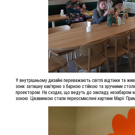
У внутрішньому дизайні переважають світлі відтінки та живі
зони: затишну кав'ярню з барною стійкою та зручними столи
проектором. На сходах, що ведуть до закладу, незабаром 
зоною. Цікавинкою стали переосмислені картини Марії Прим