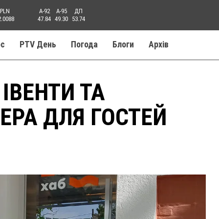
PLN
A-92
A-95
ДП
2.0088
47.84
49.30
53.74
ос
PTV День
Погода
Блоги
Aрхів
 ІВЕНТИ ТА
РА ДЛЯ ГОСТЕЙ