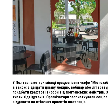
ПОЛІЦІЯ ПОЛТАВЩИНИ РОЗШУКУЄ 62-РІЧНУ
ЛЮДМИЛУ ТИМЧЕНКО
ОМ
26 листопада 2025
0
У Полтаві вже три місяці працює івент-кафе “Містохаб
а також відвідати цікаву лекцію, вебінар або літерату
придбати крафтові вироби від полтавських майстрів. 
тисяч відвідувачів. Організатори започаткували соціал
віддавати на втілення проєктів полтавців.