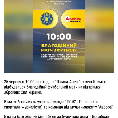
25 червня о 10:00 на стадіоні "Шпала-Арена" в селі Климівка
відбудеться благодійний футбольний матч на підтримку
Збройних Сил України.
В матчі братимуть участь команда "ПСЖ" (Полтавські
спортивні журналісти) та команда від мультимаркету "Аврора".
Вхід на благодійний матч буде за будь-який донат. Всі зібрані