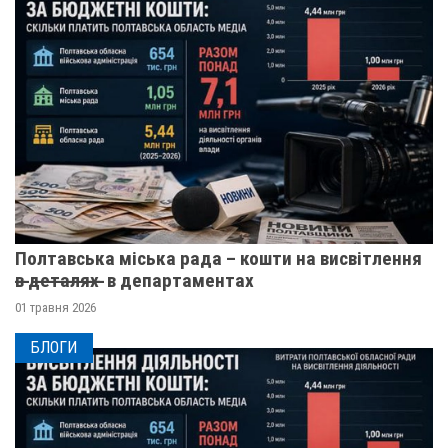
Полтавська міська рада – кошти на висвітлення
в̶ ̶д̶е̶т̶а̶л̶я̶х̶ ̶ в департаментах
01 травня 2026
БЛОГИ