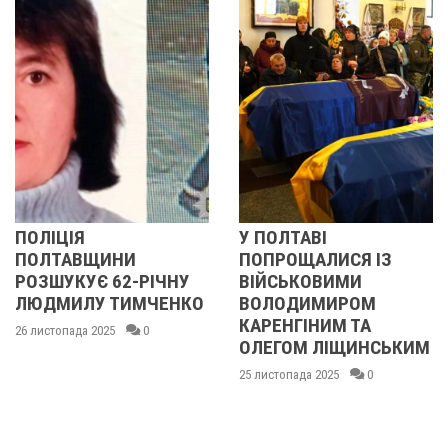
ЦІЯ
У ПОЛТАВІ
У ПО
ТАВЩИНИ
ПОПРОЩАЛИСЯ ІЗ
ПОП
УКУЄ 62-РІЧНУ
ВІЙСЬКОВИМИ
БІЙ
МИЛУ ТИМЧЕНКО
ВОЛОДИМИРОМ
ОЛЕ
КАРЕНГІНИМ ТА
ІВА
опада 2025
0
ОЛЕГОМ ЛІЩИНСЬКИМ
ДМИ
КИС
25 листопада 2025
0
МАК
ГОН
24 лист