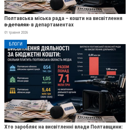
Полтавська міська рада – кошти на висвітлення
в̶ ̶д̶е̶т̶а̶л̶я̶х̶ ̶ в департаментах
01 травня 2026
БЛОГИ
Хто заробляє на висвітленні влади Полтавщини: