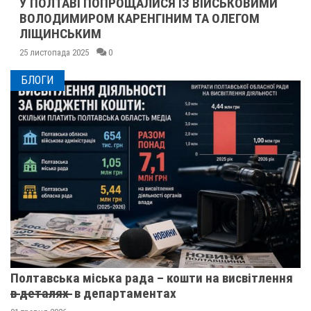
У ПОЛТАВІ ПОПРОЩАЛИСЯ ІЗ ВІЙСЬКОВИМИ
ВОЛОДИМИРОМ КАРЕНГІНИМ ТА ОЛЕГОМ
ЛІЩИНСЬКИМ
25 листопада 2025
0
БЛОГИ
Полтавська міська рада – кошти на висвітлення
в̶ ̶д̶е̶т̶а̶л̶я̶х̶ ̶ в департаментах