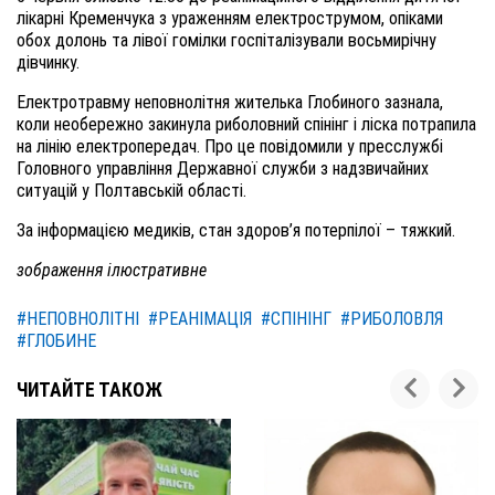
лікарні Кременчука з ураженням електрострумом, опіками
обох долонь та лівої гомілки госпіталізували восьмирічну
дівчинку.
Електротравму неповнолітня жителька Глобиного зазнала,
коли необережно закинула риболовний спінінг і ліска потрапила
на лінію електропередач. Про це повідомили у пресслужбі
Головного управління Державної служби з надзвичайних
ситуацій у Полтавській області.
За інформацією медиків, стан здоров’я потерпілої – тяжкий.
зображення ілюстративне
#НЕПОВНОЛІТНІ
#РЕАНІМАЦІЯ
#СПІНІНГ
#РИБОЛОВЛЯ
#ГЛОБИНЕ
ЧИТАЙТЕ ТАКОЖ