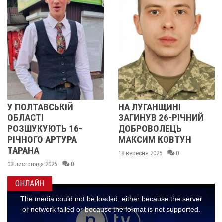
ІЙ
НА ЛУГАНЩИНІ
ПОЛІЦІЯ РО
ЗАГИНУВ 26-РІЧНИЙ
15-РІЧНОГО
 16-
ДОБРОВОЛЕЦЬ
ПОЛТАВЦЯ А
УРА
МАКСИМ КОВТУН
ТАРАНА
18 вересня 2025
0
03 січня 2025
0
0
ОНЛАЙН