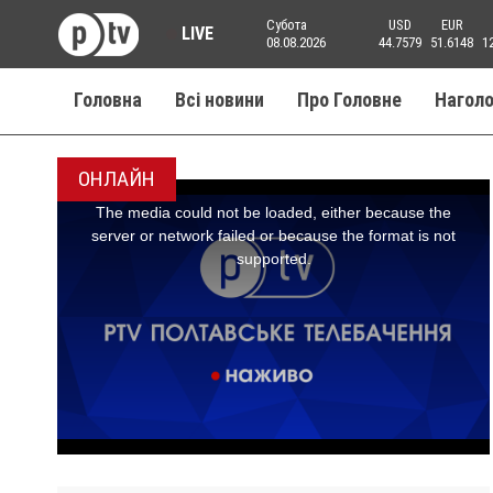
Субота
USD
EUR
LIVE
08.08.2026
44.7579
51.6148
1
Головна
Всі новини
Про Головне
Нагол
ОНЛАЙН