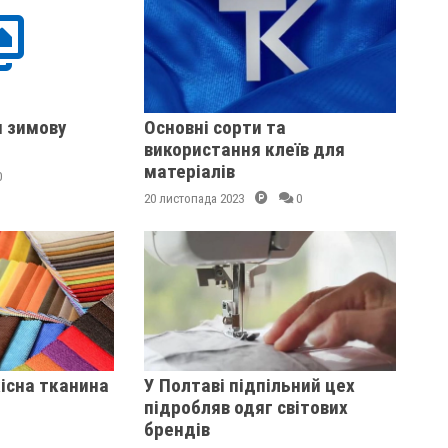
и зимову
Основні сорти та
використання клеїв для
матеріалів
0
20 листопада 2023
0
кісна тканина
У Полтаві підпільний цех
підробляв одяг світових
брендів