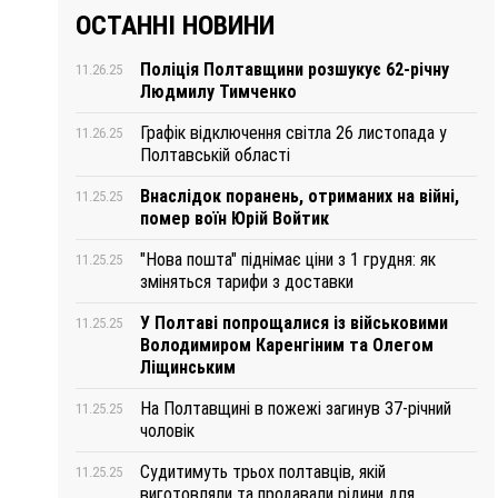
ОСТАННІ НОВИНИ
Поліція Полтавщини розшукує 62-річну
11.26.25
Людмилу Тимченко
Графік відключення світла 26 листопада у
11.26.25
Полтавській області
Внаслідок поранень, отриманих на війні,
11.25.25
помер воїн Юрій Войтик
"Нова пошта" піднімає ціни з 1 грудня: як
11.25.25
зміняться тарифи з доставки
У Полтаві попрощалися із військовими
11.25.25
Володимиром Каренгіним та Олегом
Ліщинським
На Полтавщині в пожежі загинув 37-річний
11.25.25
чоловік
Судитимуть трьох полтавців, якій
11.25.25
виготовляли та продавали рідини для