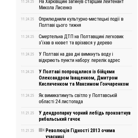
На Харківщині загинув старший лейтенант
11.24.25
Микола Лисенко
Оприлюднили культурно-мистецькі події в
11.24.25
Полтаві цього тижня
Смертельна ДТП на Полтавщині легковик
11.24.25
з‘їхав в кювет та врізався у дерево
У Полтаві на два дні вимкнуть воду і
11.24.25
відкриють пункти набору: перелік адрес
У Полтаві попрощалися із бійцями
11.24.25
Олександром Іващенком, Дмитром
Кисличенком та Максимом Гончаренком
Як вимикатимуть світло у Полтавській
11.24.25
області 24 листопада
У дендропарку чорний лебідь проковтнув
11.21.25
рибальський гачок
Революція Гідності 2013 очима
11.21.25
учасниці