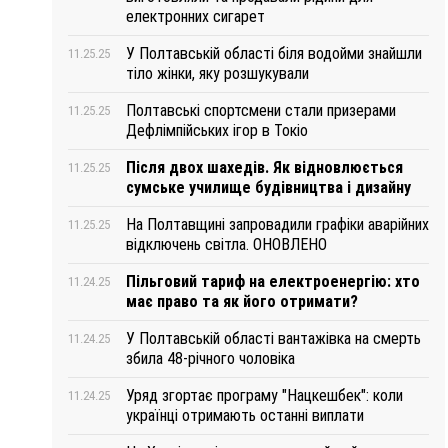
електронних сигарет
У Полтавській області біля водойми знайшли
11.25.25
тіло жінки, яку розшукували
Полтавські спортсмени стали призерами
11.25.25
Дефлімпійських ігор в Токіо
Після двох шахедів. Як відновлюється
11.25.25
сумське училище будівництва і дизайну
На Полтавщині запровадили графіки аварійних
11.25.25
відключень світла. ОНОВЛЕНО
Пільговий тариф на електроенергію: хто
11.24.25
має право та як його отримати?
У Полтавській області вантажівка на смерть
11.24.25
збила 48-річного чоловіка
Уряд згортає програму "Нацкешбек": коли
11.24.25
українці отримають останні виплати