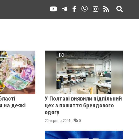
бласті
У Полтаві виявили підпільний
 на деякі
цех з пошиття брендового
одягу
20 червня 2024
0