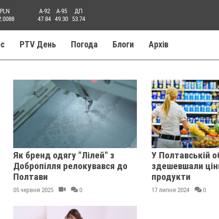
PLN
A-92
A-95
ДП
2.0088
47.84
49.30
53.74
ос
PTV День
Погода
Блоги
Aрхів
Як бренд одягу "Лілей" з
У Полтавській о
Добропілля релокувався до
здешевшали ціни
Полтави
продукти
05 червня 2025
0
17 липня 2024
0