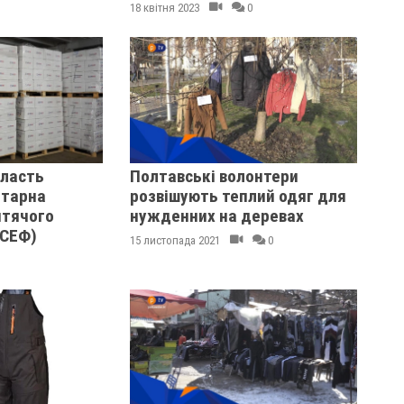
18 квітня 2023
0
бласть
Полтавські волонтери
ітарна
розвішують теплий одяг для
итячого
нужденних на деревах
ІСЕФ)
15 листопада 2021
0