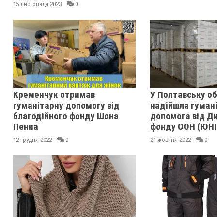
15 листопада 2023
0
Кременчук отримав
У Полтавську о
гуманітарну допомогу від
надійшла гуман
благодійного фонду Шона
допомога від Д
Пенна
фонду ООН (ЮН
12 грудня 2022
0
21 жовтня 2022
0