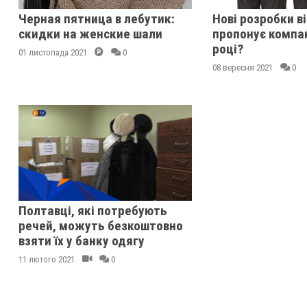
Черная пятница в лебутик:
Нові розробки ві
скидки на женские шали
пропонує компан
році?
01 листопада 2021
0
08 вересня 2021
0
Полтавці, які потребують
речей, можуть безкоштовно
взяти їх у банку одягу
11 лютого 2021
0