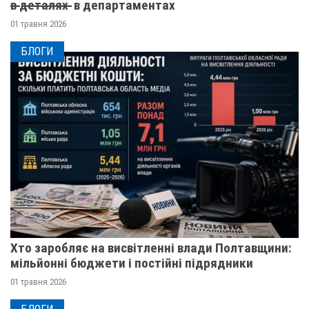
в̶ ̶д̶е̶т̶а̶л̶я̶х̶ ̶ в департаментах
01 травня 2026
БЛОГИ
Хто заробляє на висвітленні влади Полтавщини:
мільйонні бюджети і постійні підрядники
01 травня 2026