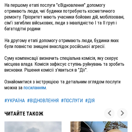
На першому етапі послуги "єВідновлення" допомогу 
отримають люди, чиї будинки потребують косметичного 
ремонту. Пріоритет мають учасники бойових дій, мобілізовані, 
сім’ї загиблих військових, люди з інвалідністю І та ІІ груп і 
На другому етапі допомогу отримають люди, будинки яких 
були повністю знищені внаслідок російської агресії. 
Суму компенсації визначить спеціальна комісія, яку скерує 
місцева влада. Комісія зафіксує ступінь руйнувань та зробить 
Ознайомитися з інструкцією та детальним оглядом послуги 
можна за 
посиланням
.
#УКРАЇНА
#ВІДНОВЛЕННЯ
#ПОСЛУГИ
#ДІЯ
ЧИТАЙТЕ ТАКОЖ