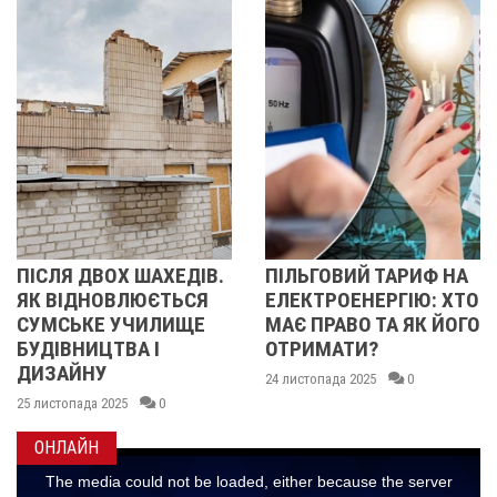
ВОХ ШАХЕДІВ.
ПІЛЬГОВИЙ ТАРИФ НА
СТАРТУ
НОВЛЮЄТЬСЯ
ЕЛЕКТРОЕНЕРГІЮ: ХТО
ПІДТРИМ
Е УЧИЛИЩЕ
МАЄ ПРАВО ТА ЯК ЙОГО
МОЖУТЬ
ЦТВА І
ОТРИМАТИ?
ЗАЯВКИ 
НУ
ОТРИМА
24 листопада 2025
0
а 2025
0
17 листопад
ОНЛАЙН