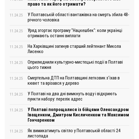
право та як його отримати?
У Полтавській області вантажівка на смерть збила 48-
11.24.25
річного чоловіка
Уряд згортає програму "Нацкешбек": коли українці
11.24.25
отримають останні виплати
На Харківщині загинув старший лейтенант Микола
11.24.25
Лисенко
Оприлюднили культурно-мистецькі події в Полтаві
11.24.25
цього тижня
Смертельна ДТП на Полтавщині легковик з‘їхав в
11.24.25
кювет та врізався у дерево
У Полтаві на два дні вимкнуть воду і відкриють
11.24.25
пункти набору: перелік адрес
У Полтаві попрощалися із бійцями Олександром
11.24.25
Іващенком, Дмитром Кисличенком та Максимом
Гончаренком
Як вимикатимуть світло у Полтавській області 24
11.24.25
листопада