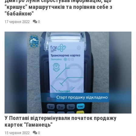
Дмитро Лунін спростував інформацію, що
"кришує" маршрутчиків та порівняв себе з
"бабайкою"
17 червня 2022
0
У Полтаві відтермінували початок продажу
карток "Гаманець"
15 червня 2022
0