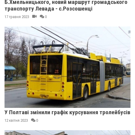
Б.Хмельницького, новий маршрут громадського
транспорту Левада - с.Розсошенці
17 травня 2023
0
У Полтаві змінили графік курсування тролейбусів
12 квітня 2023
0