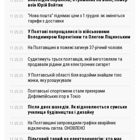
11.25.25
воїн Юрій Войтик
"Нова пошта" піднімає ціни з 1 грудня: як зміняться
11.25.25
тарифи з доставки
У Полтаві попрощалися із військовими
11.25.25
Володимиром Каренгіним та Олегом Ліщинським
На Полтавщині в пожежі загинув 37-річний чоловік
11.25.25
Судитимуть трьох полтавців, якій виготовляли та
11.25.25
продавали рідини для електронних сигарет
У Полтавській області біля водойми знайшли тіло
11.25.25
жінки, яку розшукували
Полтавські спортсмени стали призерами
11.25.25
Дефлімпійських ігор в Токіо
Після двох шахедів. Як відновлюється сумське
11.25.25
училище будівництва і дизайну
На Полтавщині запровадили графіки аварійних
11.25.25
відключень світла. ОНОВЛЕНО
Пільговий тариф на електроенергію: хто має
11.24.25