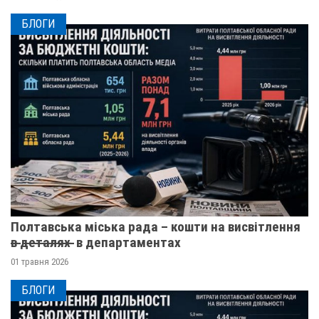
БЛОГИ
Полтавська міська рада – кошти на висвітлення
в̶ ̶д̶е̶т̶а̶л̶я̶х̶ ̶ в департаментах
01 травня 2026
БЛОГИ