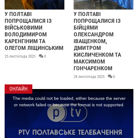
У ПОЛТАВІ
РЕВОЛЮЦІЯ ГІДНО
ПОПРОЩАЛИСЯ ІЗ
2013 ОЧИМА
БІЙЦЯМИ
УЧАСНИЦІ
ОЛЕКСАНДРОМ
21 листопада 2025
ІВАЩЕНКОМ,
ЬКИМ
ДМИТРОМ
КИСЛИЧЕНКОМ ТА
МАКСИМОМ
ГОНЧАРЕНКОМ
24 листопада 2025
0
ОНЛАЙН