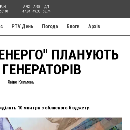
PLN
A-92
A-95
ДП
2.0191
47.84
49.30
53.74
ос
PTV День
Погода
Блоги
Aрхів
ЕНЕРГО" ПЛАНУЮТЬ
 ГЕНЕРАТОРІВ
Яніна Климань
иділять 10 млн грн з обласного бюджету.