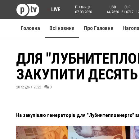
Пʼятниця
USD
EUR
LIVE
07.08.2026
44.7626
51.6717
1
Головна
Всі новини
Про Головне
Нагол
ДЛЯ "ЛУБНИТЕПЛО
ЗАКУПИТИ ДЕСЯТЬ
20 грудня 2022
0
На закупівлю генераторів для "Лубнитеплоенерго" в