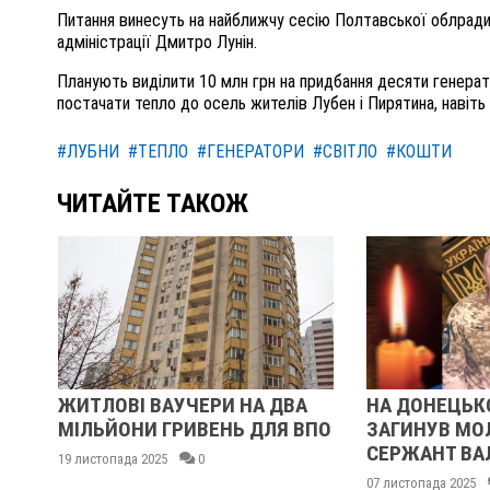
Питання винесуть на найближчу сесію Полтавської облради
адміністрації Дмитро Лунін.
Планують виділити 10 млн грн на придбання десяти генерато
постачати тепло до осель жителів Лубен і Пирятина, навіть
#ЛУБНИ
#ТЕПЛО
#ГЕНЕРАТОРИ
#СВІТЛО
#КОШТИ
ЧИТАЙТЕ ТАКОЖ
ЖИТЛОВІ ВАУЧЕРИ НА ДВА
НА ДОНЕЦЬК
МІЛЬЙОНИ ГРИВЕНЬ ДЛЯ ВПО
ЗАГИНУВ М
СЕРЖАНТ ВА
19 листопада 2025
0
М
07 листопада 2025