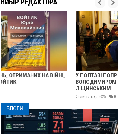
ВИБІР РЕДАКТОРА
У ПОЛТАВІ ПОПРОЩАЛИСЯ ІЗ ВІЙСЬКОВИМИ
ПІ
ВОЛОДИМИРОМ КАРЕНГІНИМ ТА ОЛЕГОМ
С
ЛІЩИНСЬКИМ
25 
25 листопада 2025
0
БЛОГИ