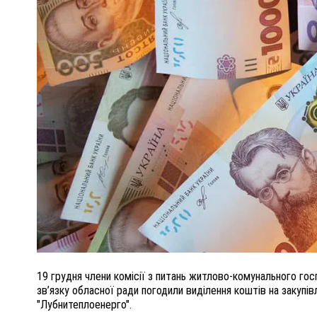
ПОЛІЦІЯ ПОЛТАВЩИНИ РОЗШУКУЄ 62-РІЧНУ
ЛЮДМИЛУ ТИМЧЕНКО
ОМ
26 листопада 2025
0
19 грудня члени комісії з питань житлово-комунального го
зв’язку обласної ради погодили виділення коштів на закуп
"Лубнитеплоенерго".