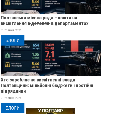
Полтавська міська рада – кошти на
висвітлення в̶ ̶д̶е̶т̶а̶л̶я̶х̶ ̶ в департаментах
01 травня 2026
БЛОГИ
Хто заробляє на висвітленні влади
Полтавщини: мільйонні бюджети і постійні
підрядники
МАВ КОНТУЗІЇ, АЛЕ ЗНОВУ
НА ХАРКІВЩИНІ З
01 травня 2026
ПОВЕРТАВСЯ У СТРІЙ: НА
СЕРЖАНТ ІЗ ПОЛТ
ПОЛТАВЩИНІ ПОПРОЩАЛИСЯ
ОЛЕКСІЙ ЛЕОНЕНК
БЛОГИ
ІЗ ВОЇНОМ АРТЕМОМ
09 жовтня 2025
0